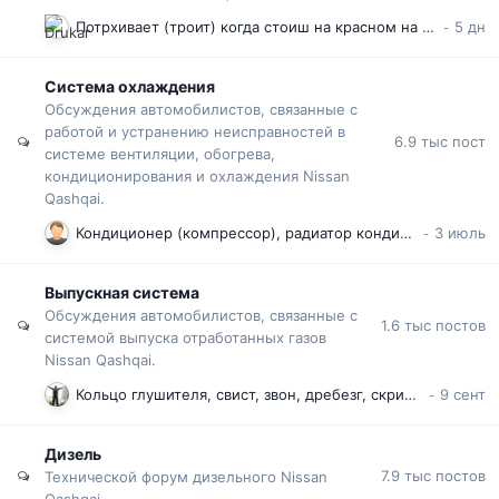
Потрхивает (троит) когда стоиш на красном на педали тормоза. Что может быть ?
Система охлаждения
Обсуждения автомобилистов, связанные с
работой и устранению неисправностей в
6.9 тыс
пост
системе вентиляции, обогрева,
кондиционирования и охлаждения Nissan
Qashqai.
Кондиционер (компрессор), радиатор кондиционера : особенности, проблемы, поломки, обслуживание, дезинфекция испарителя. Кашкай J10
Выпускная система
Обсуждения автомобилистов, связанные с
1.6 тыс
постов
системой выпуска отработанных газов
Nissan Qashqai.
Кольцо глушителя, свист, звон, дребезг, скрип выхлопной системы. Фланец катализатора. Кашкай J10
Дизель
7.9 тыс
постов
Технической форум дизельного Nissan
Qashqai.