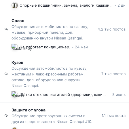
Опорные подшипники, замена, аналоги Кашкай J10
Салон
Обсуждения автомобилистов по салону,
4.2 тыс
постов
музыке, приборной панели, доп.
оборудованию внутри Nissan Qashqai.
Не работает кондиционер.
Кузов
Обсуждения автомобилистов по кузову,
7 тыс
постов
жестяным и лако-красочным работам,
оптике, доп. оборудованию снаружи
NissanQashqai.
Щётки стеклоочистителей (дворники), какие купить? Замена резинок щёток. Кашкай J10
Защита от угона
1.1 тыс
поста
Обсуждение противоугонных систем и
других средств защиты Nissan Qashqai J10.