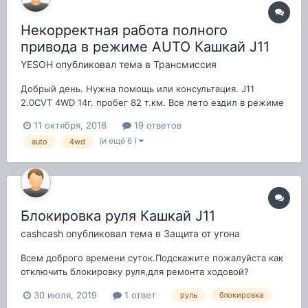
Некорректная работа полного
привода в режиме AUTO Кашкай J11
YESOH
опубликовал тема в
Трансмиссия
Добрый день. Нужна помощь или консультация. J11
2.0CVT 4WD 14г. пробег 82 т.км. Все лето ездил в режиме
2WD. С приближением зимы решил вновь перейти в
11 октября, 2018
19 ответов
режим AUTO. Включил, еду, вдруг появляется сообщение
(и ещё 6 )
auto
4wd
"перегрев 4WD. Остановитесь". Неожиданно.
Останавливаюсь, приглядываюсь вниматель...
Блокировка руля Кашкай J11
cashcash
опубликовал тема в
Защита от угона
Всем доброго времени суток.Подскажите пожалуйста как
отключить блокировку руля,для ремонта ходовой?
Автомобиль с бесключевым доступом(j11).
30 июля, 2019
1 ответ
руль
блокировка