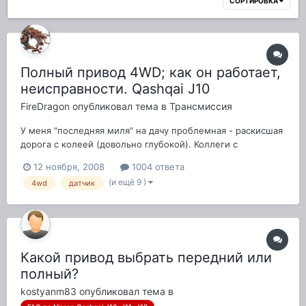
СОРТИРОВКА
Полный привод 4WD; как он работает,
неисправности. Qashqai J10
FireDragon
опубликовал тема в
Трансмиссия
У меня "последняя миля" на дачу проблемная - раскисшая
дорога с колеей (довольно глубокой). Коллеги с
"настоящими" жипами упрекают меня, мол qashqai со
12 ноября, 2008
1004 ответа
своим 4x4 в грязи не поможет, только глубже зароется.
(и ещё 9 )
4wd
датчик
Еще проблема - выехать с учатка с разворотом через
колею. В самые неудачные дни в этом мес...
Какой привод выбрать передний или
полный?
kostyanm83
опубликовал тема в