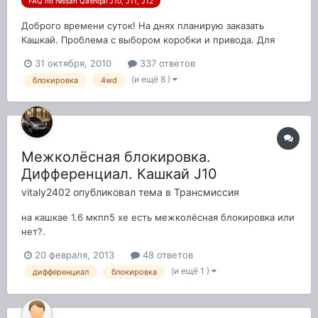
FAQ по Nissan Qashqai J10, J11, J12
Доброго времени суток! На днях планирую заказать
Кашкай. Проблема с выбором коробки и привода. Для
начала расскажу зачем нужна машина и почему меняю.
31 октября, 2010
337 ответов
Сейчас являюсь обладателем KIA Clarus 2. Машина
(и ещё 8 )
блокировка
4wd
устраивает почти всем кроме: 1. Возраст. уже 9 лет и
всетки поменять бы. 2. Клирен...
Межколёсная блокировка.
Дифференциал. Кашкай J10
vitaly2402
опубликовал тема в
Трансмиссия
на кашкае 1.6 мкпп5 хе есть межколёсная блокировка или
нет?.
20 февраля, 2013
48 ответов
(и ещё 1 )
дифференциал
блокировка