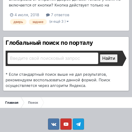
включается от кнопки? Кнопка действует только на
открытие(закрытие) стекол. Дверь открывается детьми
4 июля, 2018
7 ответов
по- любому. Я что- то не так делаю?
(и ещё 3 )
дверь
задние
Глобальный поиск по порталу
* Если стандартный поиск выше не дал результатов,
рекомендуем воспользоваться данной формой. Поиск
осуществляется через алгоритм Яндекса.
Главная
Поиск
Vkontakte
YouTube
Telegram