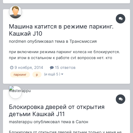
Машина катится в режиме паркинг.
Кашкай J10
nordmen
опубликовал тема в
Трансмиссия
при включении режима паркинг колеса не блокируются.
при этом в остальном к работе cvt вопросов нет. кто
подскажет в чем проблема и что делать?
9 ноября, 2014
15 ответов
(и ещё 5 )
паркинг
p
Блокировка дверей от открытия
детьми Кашкай J11
masterappu
опубликовал тема в
Салон
Блокировка от открытия дверей детьми только у меня не