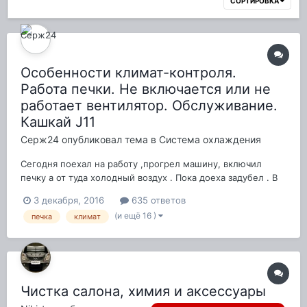
СОРТИРОВКА
Особенности климат-контроля.
Работа печки. Не включается или не
работает вентилятор. Обслуживание.
Кашкай J11
Серж24
опубликовал тема в
Система охлаждения
Сегодня поехал на работу ,прогрел машину, включил
печку а от туда холодный воздух . Пока доеха задубел . В
чем может быть причина . Печка крутит на всех скоростях
3 декабря, 2016
635 ответов
, только воздух холодный ((((((
(и ещё 16 )
печка
климат
Чистка салона, химия и аксессуары