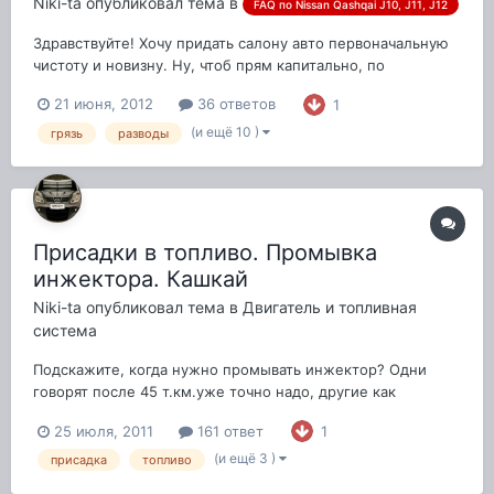
Niki-ta
опубликовал тема в
FAQ по Nissan Qashqai J10, J11, J12
Здравствуйте! Хочу придать салону авто первоначальную
чистоту и новизну. Ну, чтоб прям капитально, по
максимуму))) Кто это делал? Может есть телефоны
21 июня, 2012
36 ответов
1
добросовестных контор, проверенных. Буду признателен!
(и ещё 10 )
грязь
разводы
Присадки в топливо. Промывка
инжектора. Кашкай
Niki-ta
опубликовал тема в
Двигатель и топливная
система
Подскажите, когда нужно промывать инжектор? Одни
говорят после 45 т.км.уже точно надо, другие как
минимум 60 т.км. Спасибо!
25 июля, 2011
161 ответ
1
(и ещё 3 )
присадка
топливо