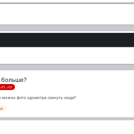
 больше?
J11, J12
то можно фото одометра скинуть сюда?
рд