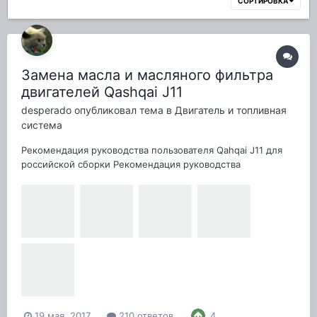
СОРТИРОВКА
Замена масла и масляного фильтра
двигателей Qashqai J11
desperado
опубликовал тема в
Двигатель и топливная
система
Рекомендация руководства пользователя Qahqai J11 для
российской сборки Рекомендация руководства
пользователя Qahqai J11 для английской сборки:
Руководство пользователя - английская сборка.pdf Service
Manual - British assembly.pdf Судя по фото, осталось
1.25...1.3л, т.е. вле...
19 мая, 2017
210 ответов
4