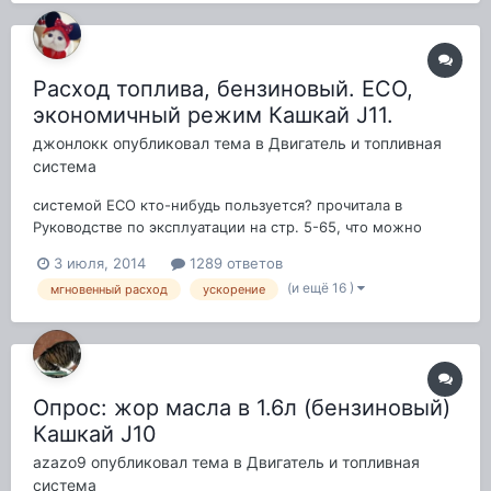
Расход топлива, бензиновый. ECO,
экономичный режим Кашкай J11.
джонлокк
опубликовал тема в
Двигатель и топливная
система
системой ЕСО кто-нибудь пользуется? прочитала в
Руководстве по эксплуатации на стр. 5-65, что можно
ездить всегда с этим режимом, а вот при движении с
3 июля, 2014
1289 ответов
грузом или на затяжном подъеме этот режим не
(и ещё 16 )
мгновенный расход
ускорение
используется. вот думаю: ездить как обычно, или нажать
кнопулю?
Опрос: жор масла в 1.6л (бензиновый)
Кашкай J10
azazo9
опубликовал тема в
Двигатель и топливная
система