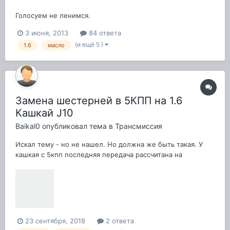
Голосуем не ленимся.
3 июня, 2013
84 ответа
(и ещё 5 )
1.6
масло
Замена шестерней в 5КПП на 1.6
Кашкай J10
Baikal0
опубликовал тема в
Трансмиссия
Искал тему - но не нашел. Но должна же быть такая. У
кашкая с 5кпп последняя передача рассчитана на
городской ритм. врубать можно аж на 40+ км/ч. Но
коробка у нас как на ларгусе, а там народ давно уже
пользует смену шестерней. Благо они расположены
совсем близко и ковыряться там особо не надо....
23 сентября, 2018
2 ответа