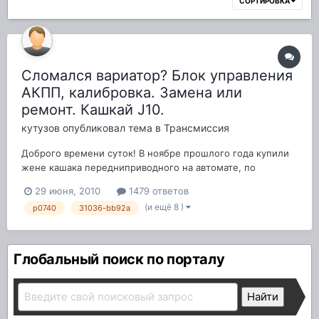
СОРТИРОВКА
Сломался вариатор? Блок управления
АКПП, калибровка. Замена или
ремонт. Кашкай J10.
кутузов
опубликовал тема в
Трансмиссия
Доброго времени суток! В ноябре прошлого года купили
жене кашака передниприводного на автомате, по
беременности ни кто почти не катался... Вот как месяц
29 июня, 2010
1479 ответов
назад начал не много ездить на нем помыть да и так по
(и ещё 8 )
p0740
31036-bb92a
району и заметил такую штуку не понятную как при
активной езде выжимаю газ, еду, ид...
Глобальный поиск по порталу