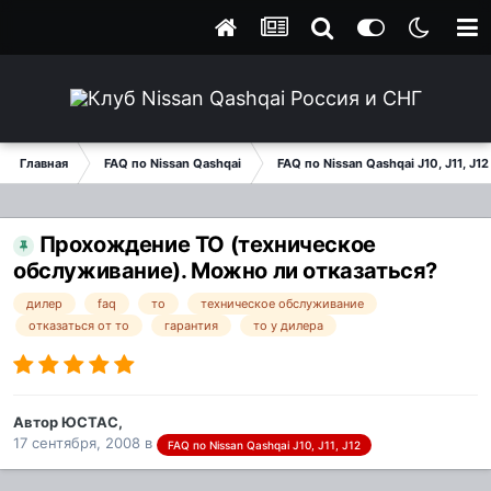
Главная
FAQ по Nissan Qashqai
FAQ по Nissan Qashqai J10, J11, J12
Прохождение ТО (техническое
обслуживание). Можно ли отказаться?
дилер
faq
то
техническое обслуживание
отказаться от то
гарантия
то у дилера
Автор
ЮСТАС
,
17 сентября, 2008
в
FAQ по Nissan Qashqai J10, J11, J12