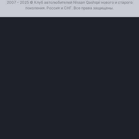
2007 - 2025 ©
Клуб автолюбителей Nissan Qashqai
нового и старого
поколения. Россия и СНГ. Все права защищены.