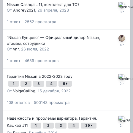
Nissan Qashqai J11, комплект для ТО?
От
Andrey2021
,
26 апреля, 2023
1
ответ
2562
просмотра
"Nissan Кунцево" — Официальный дилер Nissan,
отзывы, сотрудники
От
vnr
,
26 июля, 2022
1
ответ
4689
просмотров
Гарантия Nissan в 2022-2023 году
1
2
3
4
5
От
VolgaCalling
,
15 декабря, 2022
108
ответов
500143
просмотра
Надежность и проблемы вариатора. Гарантия.
Кашкай J11
1
2
3
4
39
От
Razyan
,
5 ноября, 2014