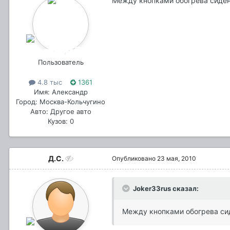
Между кнопками обогрева сиден
Пользователь
4.8 тыс
1361
Имя: Александр
Город: Москва-Кольчугино
Авто: Другое авто
Кузов: 0
Д.С.
Опубликовано
23 мая, 2010
Joker33rus сказал:
Между кнопками обогрева сид