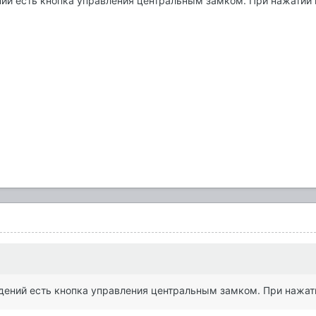
ий есть кнопка управления центральным замком. При нажатии н
ений есть кнопка управления центральным замком. При нажати