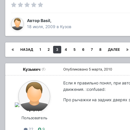
Автор
Basil
,
18 июля, 2009
в
Кузов
НАЗАД
1
2
3
4
5
6
7
8
ДАЛЕЕ
Кузьмич
Опубликовано
5 марта, 2010
Если я правильно понял, при ав
движения. :confused:
Про рычажки на задних дверях з
Пользователь
22
9