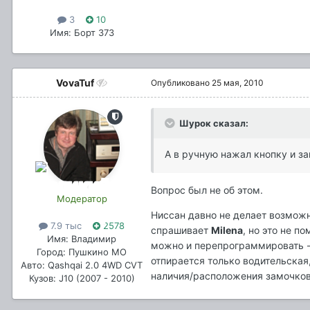
3
10
Имя: Борт 373
VovaTuf
Опубликовано
25 мая, 2010
Шурок сказал:
А в ручную нажал кнопку и з
Вопрос был не об этом.
Модератор
Ниссан давно не делает возможн
7.9 тыс
2578
спрашивает
Milena
, но это не п
Имя: Владимир
можно и перепрограммировать - 
Город: Пушкино МО
отпирается только водительская,
Авто: Qashqai 2.0 4WD CVT
наличия/расположения замочков.
Кузов: J10 (2007 - 2010)