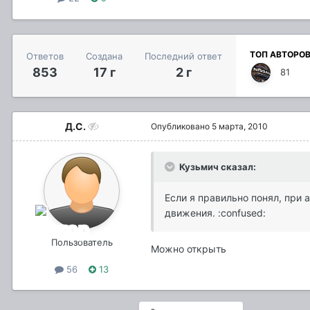
ТОП АВТОРО
Ответов
Создана
Последний ответ
853
17 г
2 г
81
Д.С.
Опубликовано
5 марта, 2010
Кузьмич сказал:
Если я правильно понял, при
движения. :confused:
Пользователь
Можно открыть
56
13