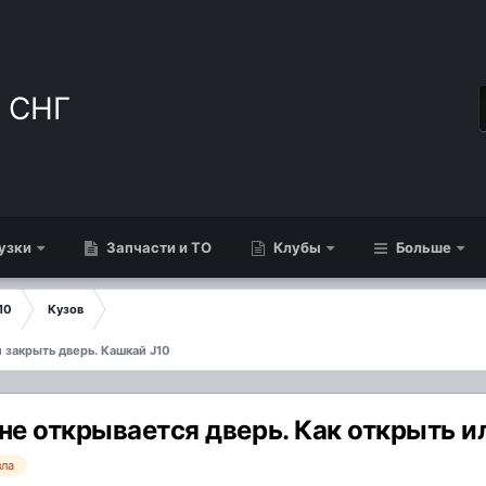
узки
Запчасти и ТО
Клубы
Больше
10
Кузов
и закрыть дверь. Кашкай J10
не открывается дверь. Как открыть и
зла