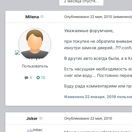
2 месяца спустя...
Milena
Опубликовано
22 мая, 2010
(изменено
Уважаемые форумчане,
при покупке не обратила вниман
изнутри замков дверей...?!?:conf
В других авто всегда были, а в 
Пользователь
Есть насущная необходимость из
снег или воду... Постоянно пер
4
10
Буду рада комментариям или пр
Изменено
22 января, 2019
пользо
Joker
Опубликовано
22 мая, 2010