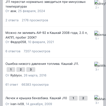
J11 перестал нормально заводиться при минусовых
температурах
От
asw
,
25 февраля, 2024
2
ответа
2176
просмотров
Можно ли заливать АИ-92 в Кашкай 2008 года, 2.0 л,
АКПП, пробег 200К?
От
Федор058
,
10 февраля, 2021
6
ответов
7207
просмотров
Ошибка низкого давления топлива. Кашкай J11.
1
2
3
От
Ryblyov
,
26 марта, 2016
61
ответ
66383
просмотра
Лючок и крышка бензобака. Кашкай J10
1
2
От
ivan-iv09
,
14 декабря, 2009