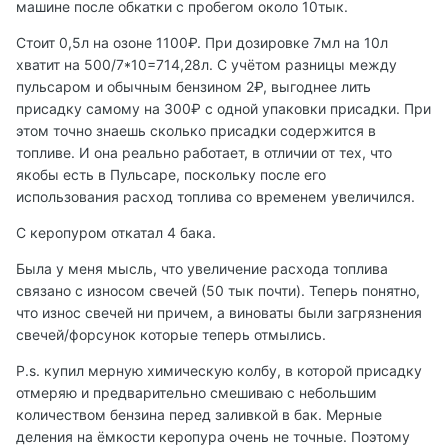
машине после обкатки с пробегом около 10тык.
выяснил, что лучше всего их действие видно на 92
бензине. Ради интереса залил 92, без таблеток расход
Стоит 0,5л на озоне 1100₽. При дозировке 7мл на 10л
получился 7,7. Закинул таблетки, начал наблюдать. Ну
хватит на 500/7*10=714,28л. С учётом разницы между
что могу сказать... Неожиданно, но вроде
пульсаром и обычным бензином 2₽, выгоднее лить
положительный эффект есть. Искатал полтора бака
присадку самому на 300₽ с одной упаковки присадки. При
(90л), пару раз замечал что при тапке в пол, машина
этом точно знаешь сколько присадки содержится в
бодрее едет, но это субъективно. А вот объективно, то
топливе. И она реально работает, в отличии от тех, что
что сегодня после трассы приехал с расходом 7,2. А
якобы есть в Пульсаре, поскольку после его
таких цифр я года полтора уже не видел. Последнее
использования расход топлива со временем увеличился.
время после таких поездок расход был был ближе к 8
С керопуром откатал 4 бака.
и более. Резину ещё не менял. Так что можно сказать,
что то, ради чего я табсы купил, они выполнили.
Была у меня мысль, что увеличение расхода топлива
связано с износом свечей (50 тык почти). Теперь понятно,
что износ свечей ни причем, а виноваты были загрязнения
свечей/форсунок которые теперь отмылись.
P.s. купил мерную химическую колбу, в которой присадку
отмеряю и предварительно смешиваю с небольшим
количеством бензина перед заливкой в бак. Мерные
деления на ёмкости керопура очень не точные. Поэтому