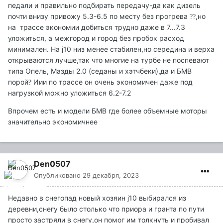
педали и правильно подбирать передачу-да как дизель
почти внизу привожу 5.3-6.5 по месту без прогрева
,но
?
?
на трассе экономии добиться трудно даже в 7...7.3
уложиться, а межгород и город без пробок расход
минимален. На j10 низ менее стабилен,но середина и верха
открываются лучше,так что многие на турбе не поспевают
типа Опель, Мазды 2.0 (седаны и хэтчбеки),да и БМВ
порой
Иии по трассе он очень экономичен даже под
?
нагрузкой можно уложиться 6.2-7.2
Впрочем есть и модели БМВ где более объемные моторы
значительно экономичнее
Den0507
Опубликовано
29 декабря, 2023
Недавно в снегопад новый хозяин j10 выбирался из
деревни,снегу было столько что приора и гранта по пути
просто застряли в снегу,он помог им толкнуть и пробивал