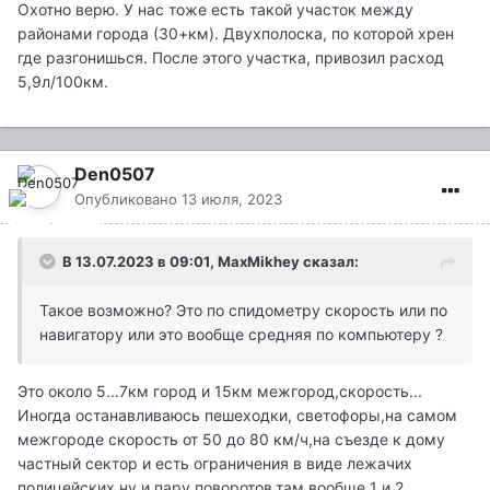
Охотно верю. У нас тоже есть такой участок между
районами города (30+км). Двухполоска, по которой хрен
где разгонишься. После этого участка, привозил расход
5,9л/100км.
Den0507
Опубликовано
13 июля, 2023
В 13.07.2023 в 09:01,
MaxMikhey
сказал:
Такое возможно? Это по спидометру скорость или по
навигатору или это вообще средняя по компьютеру ?
Это около 5...7км город и 15км межгород,скорость...
Иногда останавливаюсь пешеходки, светофоры,на самом
межгороде скорость от 50 до 80 км/ч,на съезде к дому
частный сектор и есть ограничения в виде лежачих
полицейских ну и пару поворотов,там вообще 1 и 2