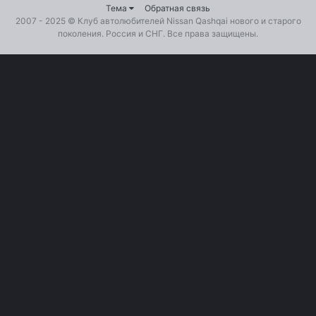
Тема
Обратная связь
2007 - 2025 ©
Клуб автолюбителей Nissan Qashqai
нового и старого
поколения. Россия и СНГ. Все права защищены.