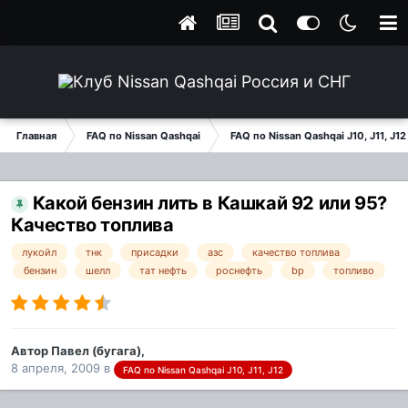
Главная
FAQ по Nissan Qashqai
FAQ по Nissan Qashqai J10, J11, J12
Какой бензин лить в Кашкай 92 или 95?
Качество топлива
лукойл
тнк
присадки
азс
качество топлива
бензин
шелл
тат нефть
роснефть
bp
топливо
Автор
Павел (бугага)
,
8 апреля, 2009
в
FAQ по Nissan Qashqai J10, J11, J12