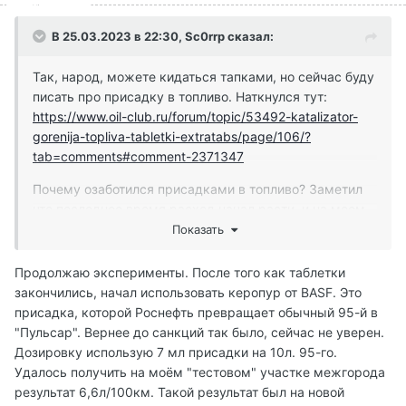
В 25.03.2023 в 22:30,
Sc0rrp
сказал:
Так, народ, можете кидаться тапками, но сейчас буду
писать про присадку в топливо. Наткнулся тут:
https://www.oil-club.ru/forum/topic/53492-katalizator-
gorenija-topliva-tabletki-extratabs/page/106/?
tab=comments#comment-2371347
Почему озаботился присадками в топливо? Заметил
что последнее время расход начал расти, и на моем
"тестовом" участке между двумя городами в ~150км
Показать
у меня не получается повторять прошлые рекорды.
Лучший показатель был 6,4. Несколько раз приезжал
Продолжаю эксперименты. После того как таблетки
с расходом 6,7 - 6,9. Потом хорошим результатом
закончились, начал использовать керопур от BASF. Это
стало приехать с расходом 7,4. Зимой вообще 8 стал.
присадка, которой Роснефть превращает обычный 95-й в
Решил, что из-за мох коротких поездок засрались
"Пульсар". Вернее до санкций так было, сейчас не уверен.
свечи и камеры сгорания. Возникло желание
Дозировку использую 7 мл присадки на 10л. 95-го.
почистить камеры сгорания.
Удалось получить на моём "тестовом" участке межгорода
результат 6,6л/100км. Такой результат был на новой
Прочитав всю ветку на Ойл клуб про эти таблетки