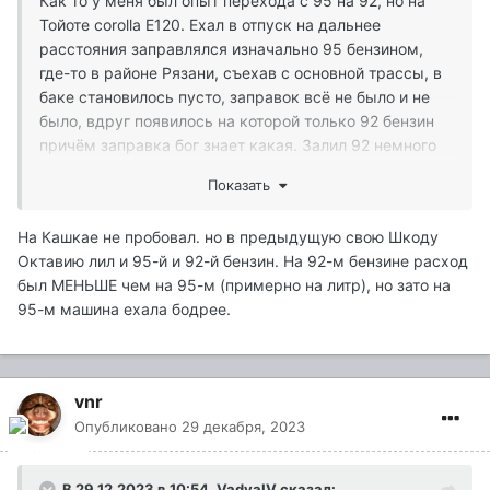
Как то у меня был опыт перехода с 95 на 92, но на
Тойоте corolla Е120. Ехал в отпуск на дальнее
расстояния заправлялся изначально 95 бензином,
где-то в районе Рязани, съехав с основной трассы, в
баке становилось пусто, заправок всё не было и не
было, вдруг появилось на которой только 92 бензин
причём заправка бог знает какая. Залил 92 немного
потому как до города оставалось не так далеко, по-
Показать
моему литров 15 или 20. Не помню через сколько км
бортовой компьютер стал показывать экономию
На Кашкае не пробовал. но в предыдущую свою Шкоду
топлива достаточно приличную. Чем я был сильно
Октавию лил и 95-й и 92-й бензин. На 92-м бензине расход
удивлён. После этой поездки стал заправлять только
был МЕНЬШЕ чем на 95-м (примерно на литр), но зато на
92 правда на брендовых заправках , отъездил на
95-м машина ехала бодрее.
Тойоте порядка 200.000 км кроме свечей и колодок
да ещё стойки стабилизатора ничего так и не
поменял. Вот о чём это говорит можете сказать,
причём экономия у меня пошла на более плохом
vnr
участке участке дороги, не на трассе и на хрен знает
Опубликовано
29 декабря, 2023
какой заправке. Правда у toyota впрыск топлива не
как у qashqai. Хотелось бы услышать ваше мнение.
В 29.12.2023 в 10:54,
VadyaIV
сказал: