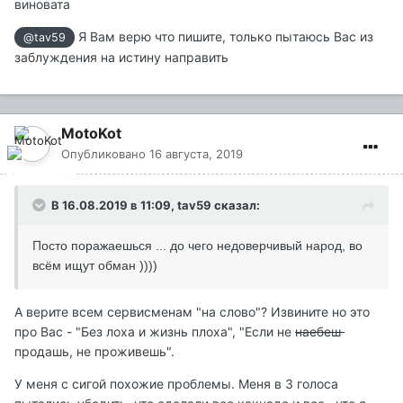
виновата
Я Вам верю что пишите, только пытаюсь Вас из
@tav59
заблуждения на истину направить
MotoKot
Опубликовано
16 августа, 2019
В 16.08.2019 в 11:09,
tav59
сказал:
П
осто поражаешься ... до чего недоверчивый народ, во
всём ищут обман ))))
А верите всем сервисменам "на слово"? Извините но это
про Вас - "Без лоха и жизнь плоха", "Если не
наебеш
продашь, не проживешь".
У меня с сигой похожие проблемы. Меня в 3 голоса