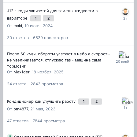
J12 - коды запчастей для замены жидкости в
вариаторе
1
2
От
maki
,
19 июня, 2024
30
ответов
6639
просмотров
После 60 км/ч, обороты улетают в небо а скорость
не увеличивается, отпускаю газ - машина сама
тормозит
От
Max1der
,
18 ноября, 2025
24
ответа
2843
просмотра
Кондиционер как улучшить работу
1
2
От
pm4877
,
21 мая, 2023
47
ответов
7844
просмотра
Сломался вариатор? Блок управления АКПП,