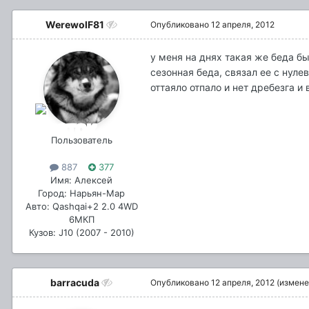
WerewolF81
Опубликовано
12 апреля, 2012
у меня на днях такая же беда б
сезонная беда, связал ее с нуле
оттаяло отпало и нет дребезга и
Пользователь
887
377
Имя: Алексей
Город: Нарьян-Мар
Авто: Qashqai+2 2.0 4WD
6МКП
Кузов: J10 (2007 - 2010)
barracuda
Опубликовано
12 апреля, 2012
(измене