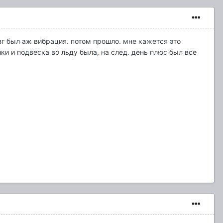
зг был аж вибрация. потом прошло. мне кажется это
ки и подвеска во льду была, на след. день плюс был все