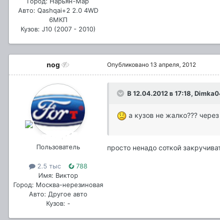
Город: Нарьян-Мар
Авто: Qashqai+2 2.0 4WD
6МКП
Кузов: J10 (2007 - 2010)
nog
Опубликовано
13 апреля, 2012
В 12.04.2012 в 17:18, Dimka
а кузов не жалко??? через
Пользователь
просто ненадо соткой закручива
2.5 тыс
788
Имя: Виктор
Город: Москва-нерезиновая
Авто: Другое авто
Кузов: -