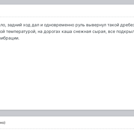
ыло, задний ход дал и одновременно руль вывернул такой дребе
вой температурой, на дорогах каша снежная сырая, все подкрыл
 вибрации.
но)