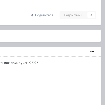
Поделиться
Подписчики
0
тянках прикручен??????