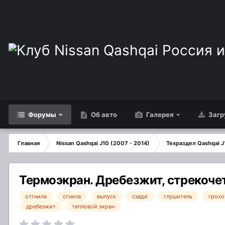
Форумы
Об авто
Галерея
Загр
Главная
Nissan Qashqai J10 (2007 - 2014)
Техраздел Qashqai J
Термоэкран. Дребезжит, стрекочет 
отгнила
сгнила
выпуск
сзади
глушитель
грохо
дребезжит
тепловой экран