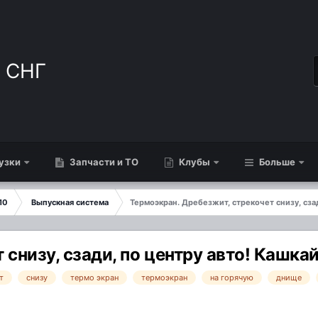
узки
Запчасти и ТО
Клубы
Больше
10
Выпускная система
Термоэкран. Дребезжит, стрекочет снизу, сзад
снизу, сзади, по центру авто! Кашкай
т
снизу
термо экран
термоэкран
на горячую
днище