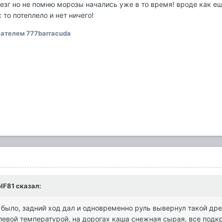
езг но не помню морозы начались уже в то время! вроде как е
 то потеплело и нет ничего!
ателем 777barracuda
olF81 сказал:
 было, задний ход дал и одновременно руль вывернул такой др
улевой температурой, на дорогах каша снежная сырая, все подк