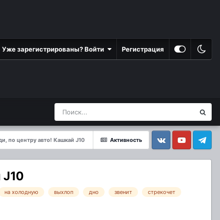
Уже зарегистрированы? Войти
Регистрация
и, по центру авто! Кашкай J10
Активность
Vkontakte
YouTube
Telegram
 J10
на холодную
выхлоп
дно
звенит
стрекочет