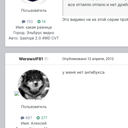
все оттаяло отпало и нет дреб
Пользователь
Это видимо не из этой серии пр
150
16
Имя: какая разница
Город: Эльбрус видно
Авто: Qashqai 2.0 4WD CVT
WerewolF81
Опубликовано
12 апреля, 2012
у меня нет антибукса
Пользователь
887
377
Имя: Алексей