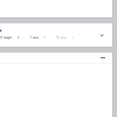
И
27 март
9
7 янв
7
12 апр
6