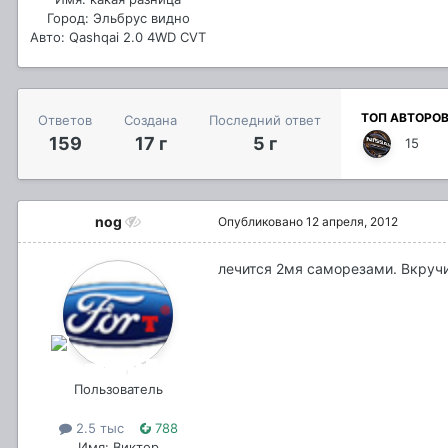
Город: Эльбрус видно
Авто: Qashqai 2.0 4WD CVT
ТОП АВТОРО
Ответов
Создана
Последний ответ
159
17 г
5 г
15
nog
Опубликовано
12 апреля, 2012
лечится 2мя саморезами. Вкручи
Пользователь
2.5 тыс
788
Имя: Виктор