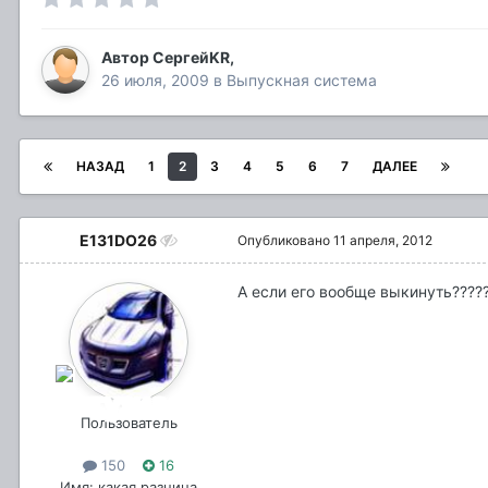
Автор
СергейKR
,
26 июля, 2009
в
Выпускная система
НАЗАД
1
2
3
4
5
6
7
ДАЛЕЕ
E131DO26
Опубликовано
11 апреля, 2012
А если его вообще выкинуть?????
Пользователь
150
16
Имя: какая разница