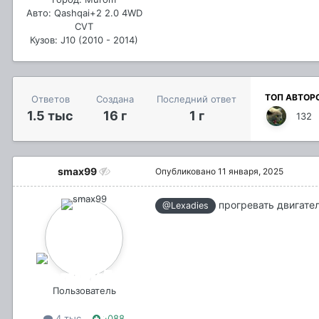
Авто: Qashqai+2 2.0 4WD
CVT
Кузов: J10 (2010 - 2014)
ТОП АВТОР
Ответов
Создана
Последний ответ
1.5 тыс
16 г
1 г
132
smax99
Опубликовано
11 января, 2025
прогревать двигател
@Lexadies
Пользователь
4 тыс
1088