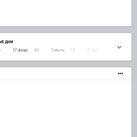
ЫЕ ДНИ
6
17 февр
20
1 июль
15
5 сент
13