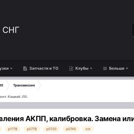
узки
Запчасти и ТО
Клубы
Больше
10
Трансмиссия
онт. Кашкай J10.
ления АКПП, калибровка. Замена или
p1778
p0778
p0720
p0745
cvt