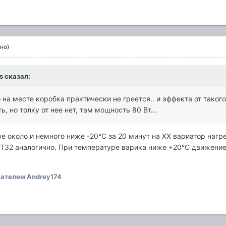
но)
s
сказал:
о на месте коробка практически не греется.. и эффекта от тако
ь, но толку от нее нет, там мощность 80 Вт...
 около и немного ниже -20°C за 20 минут на ХХ вариатор нагре
а Т32 аналогично. При температуре варика ниже +20°C движение
ателем Andrey174