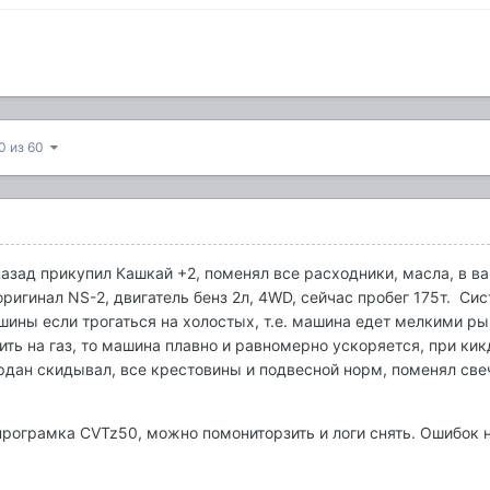
0 из 60
назад прикупил Кашкай +2, поменял все расходники, масла, в в
оригинал NS-2, двигатель бенз 2л, 4WD, сейчас пробег 175т. С
ины если трогаться на холостых, т.е. машина едет мелкими ры
вить на газ, то машина плавно и равномерно ускоряется, при к
рдан скидывал, все крестовины и подвесной норм, поменял свеч
програмка CVTz50, можно помониторзить и логи снять. Ошибок н