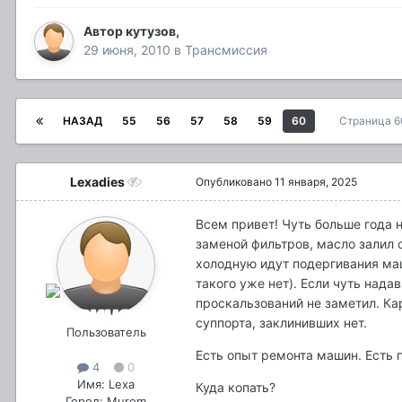
Автор
кутузов
,
29 июня, 2010
в
Трансмиссия
НАЗАД
55
56
57
58
59
60
Страница 6
Lexadies
Опубликовано
11 января, 2025
Всем привет! Чуть больше года 
заменой фильтров, масло залил 
холодную идут подергивания маш
такого уже нет). Если чуть нада
проскальзований не заметил. Ка
суппорта, заклинивших нет.
Пользователь
Есть опыт ремонта машин. Есть 
4
0
Имя: Lexa
Куда копать?
Город: Murom