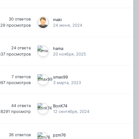
30
ответов
maki
629
просмотров
24 июня, 2024
24
ответа
hama
837
просмотров
20 ноября, 2025
7
ответов
smax99
097
просмотров
3 марта, 2023
44
ответа
ВолК74
18291
просмотр
12 сентября, 2024
36
ответов
pzm76