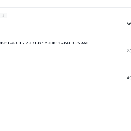
2
6
ивается, отпускаю газ - машина сама тормозит
2
4