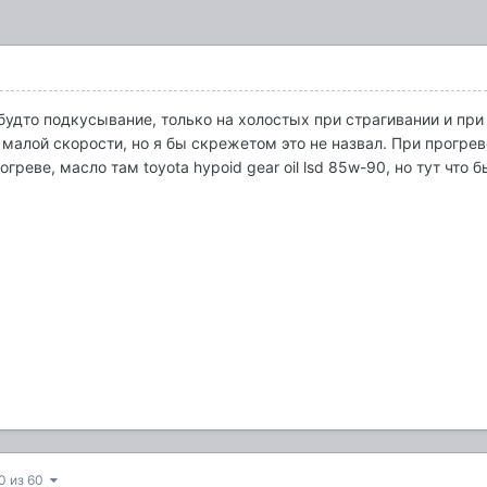
к-будто подкусывание, только на холостых при страгивании и п
 малой скорости, но я бы скрежетом это не назвал. При прогре
греве, масло там toyota hypoid gear oil lsd 85w-90, но тут что б
0 из 60