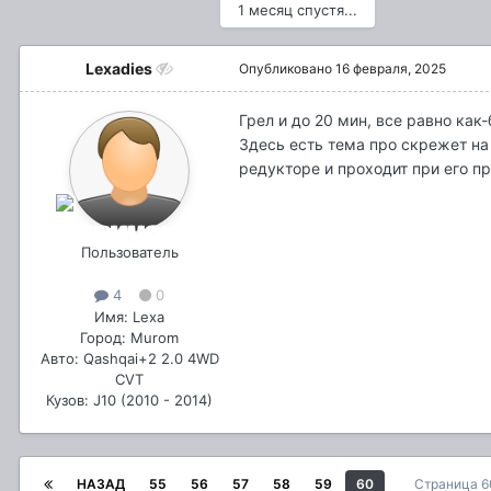
1 месяц спустя...
Lexadies
Опубликовано
16 февраля, 2025
Грел и до 20 мин, все равно ка
Здесь есть тема про скрежет на
редукторе и проходит при его про
Пользователь
4
0
Имя: Lexa
Город: Murom
Авто: Qashqai+2 2.0 4WD
CVT
Кузов: J10 (2010 - 2014)
НАЗАД
55
56
57
58
59
60
Страница 6