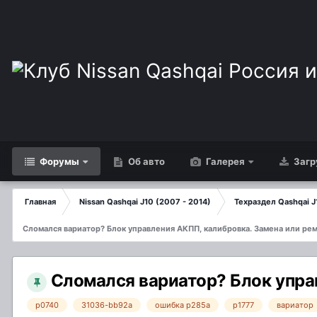
Форумы
Об авто
Галерея
Загр
Главная
Nissan Qashqai J10 (2007 - 2014)
Техраздел Qashqai J
Сломался вариатор? Блок управления АКПП, калибровка. Замена или рем
Сломался вариатор? Блок управ
p0740
31036-bb92a
ошибка p285a
p1777
вариатор