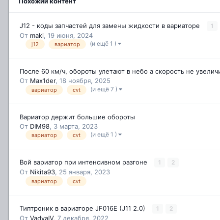
Похожий контент
J12 - коды запчастей для замены жидкости в вариаторе
1
От
maki
,
19 июня, 2024
(и ещё 1 )
j12
вариатор
После 60 км/ч, обороты улетают в небо а скорость не увелич
От
Max1der
,
18 ноября, 2025
(и ещё 7 )
вариатор
cvt
Вариатор держит большие обороты
От
DIM98
,
3 марта, 2023
(и ещё 1 )
вариатор
cvt
Вой вариатор при интенсивном разгоне
1
2
От
Nikita93
,
25 января, 2023
вариатор
cvt
Типтроник в вариаторе JF016E (J11 2.0)
1
2
От
VadyaIV
,
7 декабря, 2022