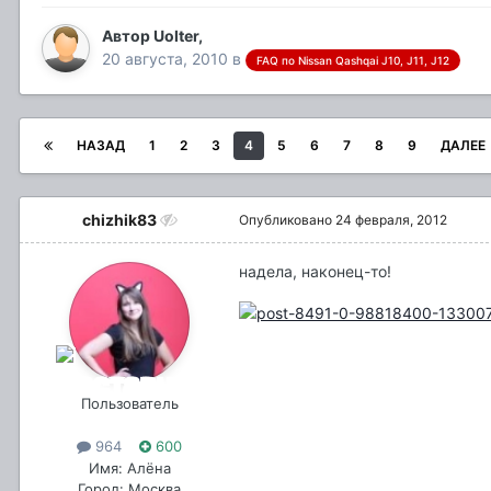
Автор
Uolter
,
20 августа, 2010
в
FAQ по Nissan Qashqai J10, J11, J12
НАЗАД
1
2
3
4
5
6
7
8
9
ДАЛЕЕ
chizhik83
Опубликовано
24 февраля, 2012
надела, наконец-то!
Пользователь
964
600
Имя: Алёна
Город: Москва