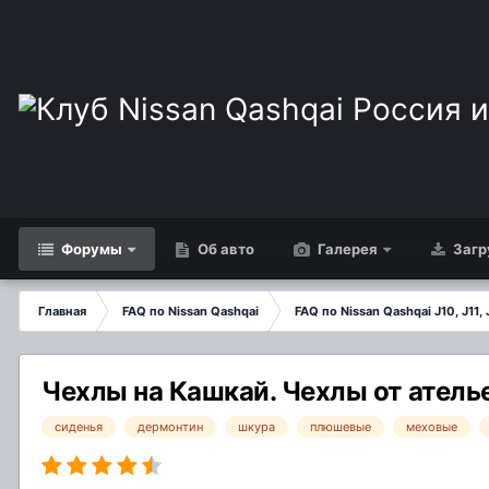
Форумы
Об авто
Галерея
Загр
Главная
FAQ по Nissan Qashqai
FAQ по Nissan Qashqai J10, J11, 
Чехлы на Кашкай. Чехлы от ателье
сиденья
дермонтин
шкура
плюшевые
меховые