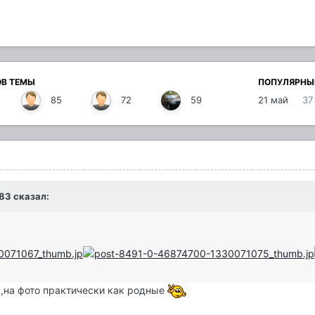
ОВ ТЕМЫ
ПОПУЛЯРНЫ
85
72
59
21 май
37
k83 сказал:
ь,на фото практически как родные