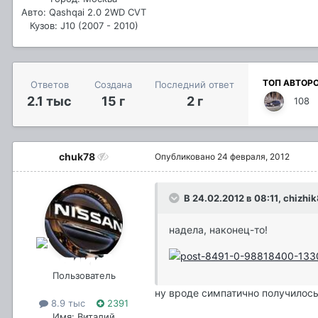
Авто: Qashqai 2.0 2WD CVT
Кузов: J10 (2007 - 2010)
ТОП АВТОР
Ответов
Создана
Последний ответ
2.1 тыс
15 г
2 г
108
chuk78
Опубликовано
24 февраля, 2012
В 24.02.2012 в 08:11, chizhi
надела, наконец-то!
Пользователь
ну вроде симпатично получилос
8.9 тыс
2391
Имя: Виталий