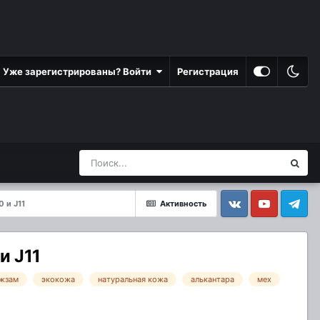
Уже зарегистрированы? Войти
Регистрация
 и J11
Активность
Vkontakte
YouTube
Telegram
и J11
жзам
экокожа
натуральная кожа
алькантара
мех