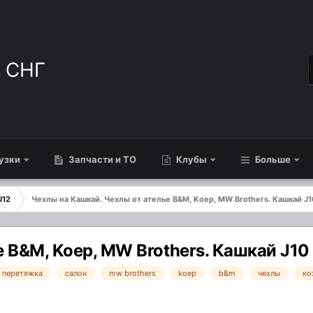
узки
Запчасти и ТО
Клубы
Больше
J12
Чехлы на Кашкай. Чехлы от ателье B&M, Koep, MW Brothers. Кашкай J10
 B&M, Koep, MW Brothers. Кашкай J10 
перетяжка
салон
mw brothers
koep
b&m
чехлы
ко