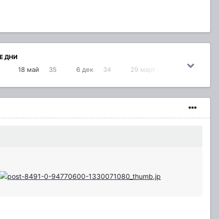
Е ДНИ
18 май
35
6 дек
34
29 март
33