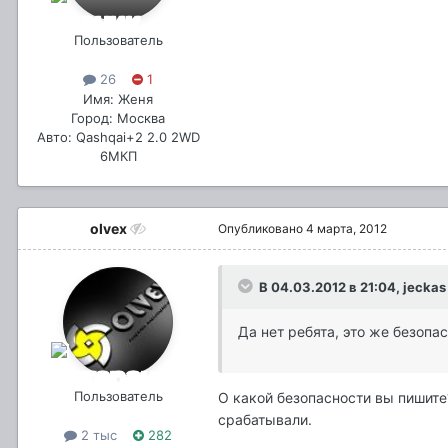
Пользователь
26
1
Имя: Женя
Город: Москва
Авто: Qashqai+2 2.0 2WD
6МКП
olvex
Опубликовано
4 марта, 2012
В 04.03.2012 в 21:04, jeckas
Да нет ребята, это же безопа
Пользователь
О какой безопасности вы пишит
срабатывали.
2 тыс
282