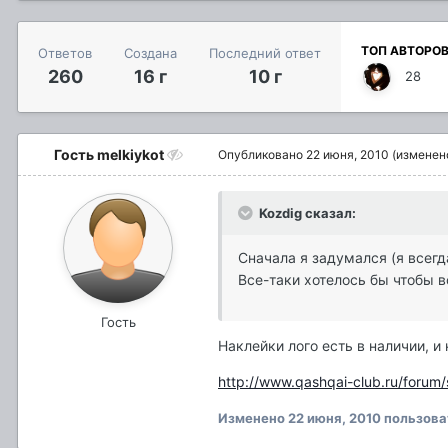
ТОП АВТОРО
Ответов
Создана
Последний ответ
260
16 г
10 г
28
Гость melkiykot
Опубликовано
22 июня, 2010
(изменен
Kozdig сказал:
Сначала я задумался (я всегда
Все-таки хотелось бы чтобы в
Гость
Наклейки лого есть в наличии, и
http://www.qashqai-club.ru/foru
Изменено
22 июня, 2010
пользова