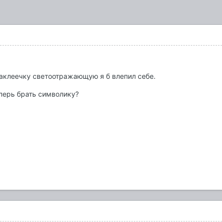
 наклеечку светоотражающую я б влепил себе.
перь брать символику?