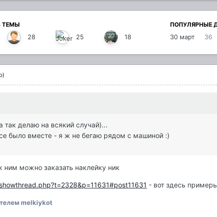
В ТЕМЫ
ПОПУЛЯРНЫЕ 
28
25
18
30 март
36
о)
 так делаю на всякий случай)...
се было вместе - я ж не бегаю рядом с машиной :)
 к ним можно заказать наклейку ник
m/showthread.php?t=2328&p=11631#post11631
- вот здесь пример
телем melkiykot