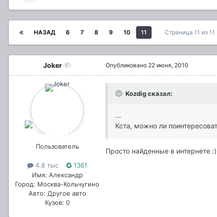
НАЗАД
6
7
8
9
10
11
Страница 11 из 1
Joker
Опубликовано
22 июня, 2010
Kozdig сказал:
...
Кста, можно ли поинтересова
Пользователь
Просто найденные в интернете :) 
4.8 тыс
1361
Имя: Александр
Город: Москва-Кольчугино
Авто: Другое авто
Кузов: 0