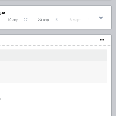
ДНИ
19 апр
27
20 апр
15
18 март
13
ы