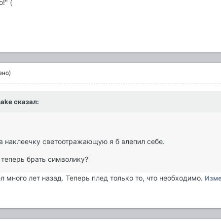
!" (
ено)
nake сказал:
 а наклеечку светоотражающую я б влепил себе.
 теперь брать символику?
 много лет назад. Теперь плед только то, что необходимо.
Изм