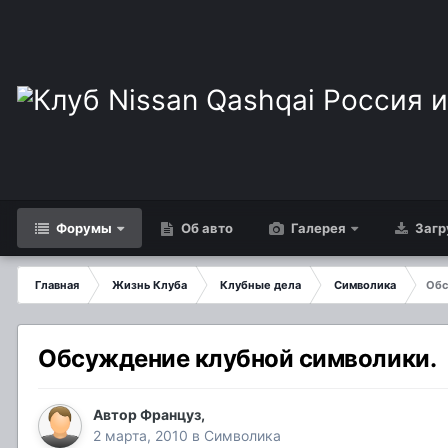
Форумы
Об авто
Галерея
Загр
Главная
Жизнь Клуба
Клубные дела
Cимволика
Обс
Обсуждение клубной символики.
Автор
Француз
,
2 марта, 2010
в
Cимволика