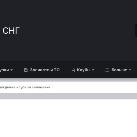
узки
Запчасти и ТО
Клубы
Больше
уждение клубной символики.