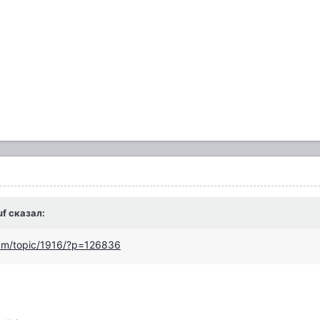
uf сказал:
rum/topic/1916/?p=126836