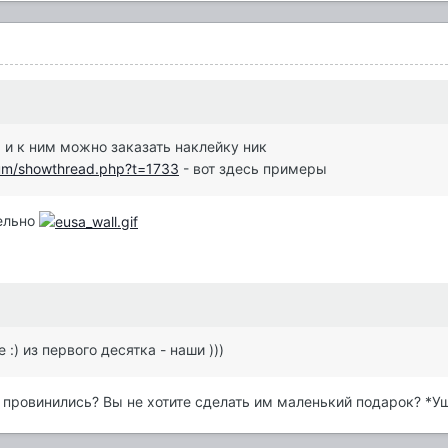
, и к ним можно заказать наклейку ник
rum/showthread.php?t=1733
- вот здесь примеры
тельно
:) из первого десятка - наши )))
 провинились? Вы не хотите сделать им маленький подарок? *У