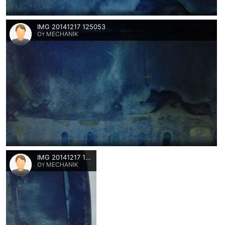
IMG 20141217 125053
От MECHANIK
IMG 20141217 125114
От MECHANIK