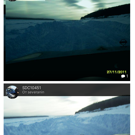
1
SDC10451
От severanin