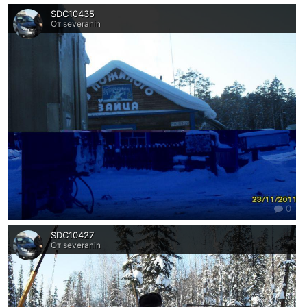
SDC10435
От severanin
0
SDC10427
От severanin