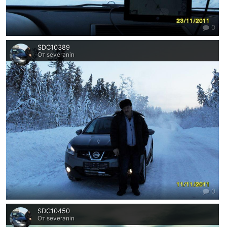
0
SDC10389
От severanin
0
SDC10450
От severanin