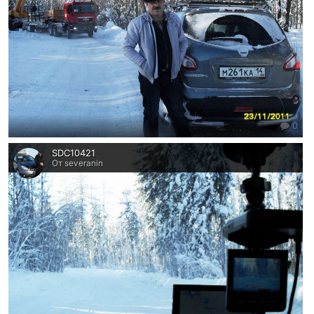
0
SDC10421
От severanin