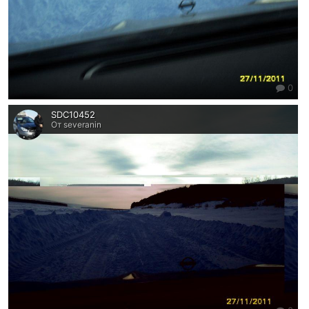
0
SDC10452
От severanin