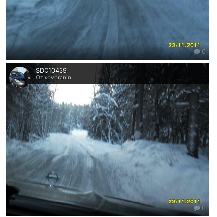
0
SDC10439
От severanin
0