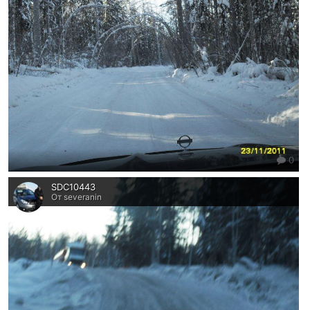
0
SDC10443
От severanin