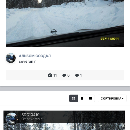
АЛЬБОМ СОЗДАЛ
severanin
11
0
1
СОРТИРОВКА
SDC10419
От severanin