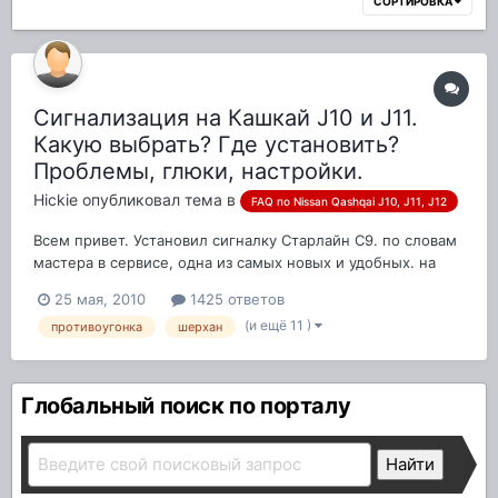
СОРТИРОВКА
Сигнализация на Кашкай J10 и J11.
Какую выбрать? Где установить?
Проблемы, глюки, настройки.
Hickie
опубликовал тема в
FAQ по Nissan Qashqai J10, J11, J12
Всем привет. Установил сигналку Старлайн С9. по словам
мастера в сервисе, одна из самых новых и удобных. на
другой машине до этого была В9, в-общем-то претензий в
25 мая, 2010
1425 ответов
целом нет. но у кашкая возникла проблема- сигналка как-
(и ещё 11 )
противоугонка
шерхан
то через раз отпирает замки. то есть нажимаю на кнопку
брелка,...
Глобальный поиск по порталу