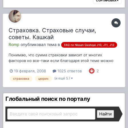
СОРТИРОВКА
Страховка. Страховые случаи,
советы. Кашкай
Romp
опубликовал тема в
FAQ по Nissan Qashqai J10, J11, J12
Понимаю, что сумма страховки зависит от многих
факторов но все-таки если благодаря этой теме можно
будет определить наиболее выгодный вариант страховки
19 февраля, 2008
1025 ответов
2
на Nissan Qashqai.
(и ещё 5 )
страховка
цюрих
Глобальный поиск по порталу