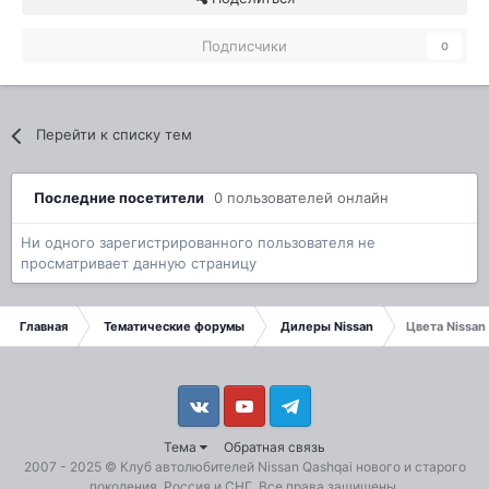
Подписчики
0
Перейти к списку тем
Последние посетители
0 пользователей онлайн
Ни одного зарегистрированного пользователя не
просматривает данную страницу
Главная
Тематические форумы
Дилеры Nissan
Цвета Nissan
Vkontakte
YouTube
Telegram
Тема
Обратная связь
2007 - 2025 ©
Клуб автолюбителей Nissan Qashqai
нового и старого
поколения. Россия и СНГ. Все права защищены.