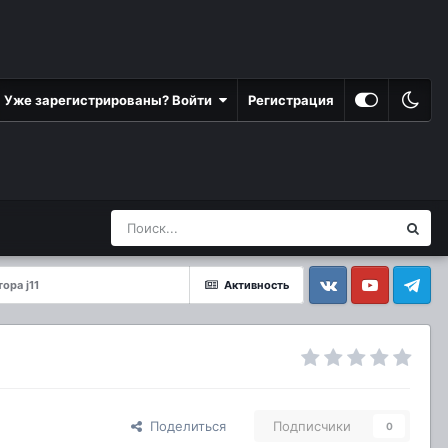
Уже зарегистрированы? Войти
Регистрация
ора j11
Активность
Vkontakte
YouTube
Telegram
Поделиться
Подписчики
0