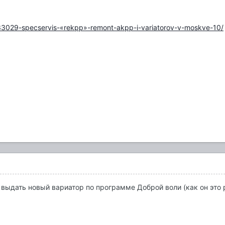
ic/33029-specservis-«rekpp»-remont-akpp-i-variatorov-v-moskve-10/
 выдать новый вариатор по программе Доброй воли (как он это