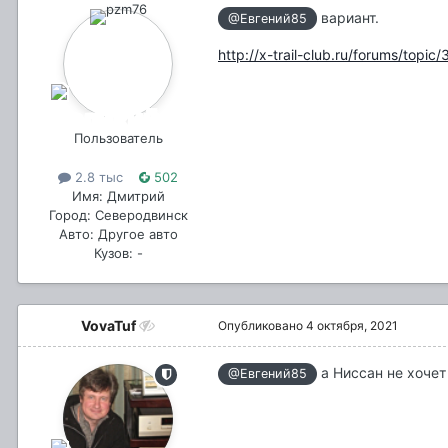
вариант.
@Евгений85
http://x-trail-club.ru/forums/top
Пользователь
2.8 тыс
502
Имя: Дмитрий
Город: Северодвинск
Авто: Другое авто
Кузов: -
VovaTuf
Опубликовано
4 октября, 2021
а Ниссан не хочет
@Евгений85