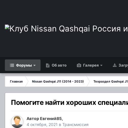
Форумы
Об авто
Галерея
Загр
Главная
Nissan Qashqai J11 (2014 - 2023)
Техраздел Qashqai J1
Помогите найти хороших специали
Автор
Евгений85
,
4 октября, 2021
в
Трансмиссия