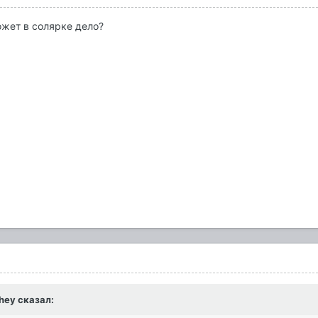
ожет в солярке дело?
hey
сказал: