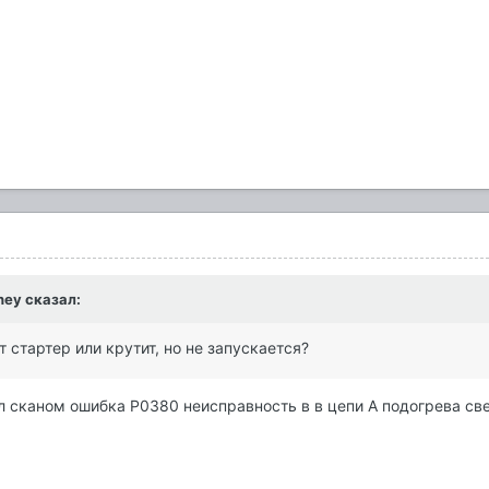
hey
сказал:
т стартер или крутит, но не запускается?
ел сканом ошибка P0380 неисправность в в цепи А подогрева с