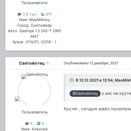
Пользователь
3.8 тыс
371
Имя: MaxMikhey
Город: Сыктывкар
Авто: Qashqai 1.2 DiG-T 2WD
6МТ
Кузов: J11G/FL (2019 - )
Святойотец
Опубликовано
12 декабря, 2021
В 12.12.2021 в 12:54,
MaxMik
у вас не крути
@Святойотец
Крутит , сегодня завёл посмотр
Пользователь
4
3
Имя: Алексей