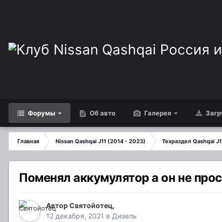
Форумы
Об авто
Галерея
Загр
Главная
Nissan Qashqai J11 (2014 - 2023)
Техраздел Qashqai J1
Поменял аккумулятор а он не про
Автор
Святойотец
,
12 декабря, 2021
в
Дизель