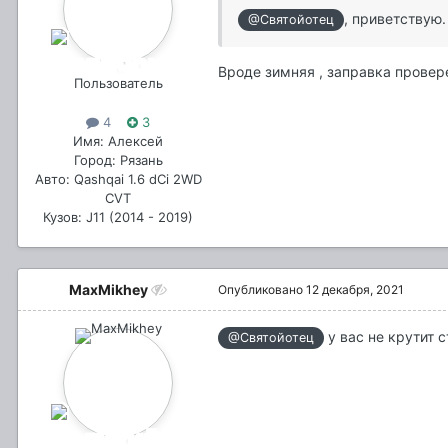
, приветствую
@Святойотец
Вроде зимняя , заправка провер
Пользователь
4
3
Имя: Алексей
Город: Рязань
Авто: Qashqai 1.6 dCi 2WD
CVT
Кузов: J11 (2014 - 2019)
MaxMikhey
Опубликовано
12 декабря, 2021
у вас не крутит с
@Святойотец