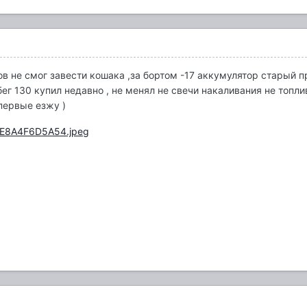
в не смог завести кошака ,за бортом -17 аккумулятор старый 
обег 130 купил недавно , не менял не свечи накаливания не топли
впервые езжу )