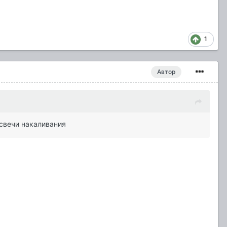
1
Автор
 свечи накаливания