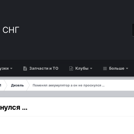
узки
Запчасти и ТО
Клубы
Больше
1
Дизель
Поменял аккумулятор а он не проснулся …
снулся …