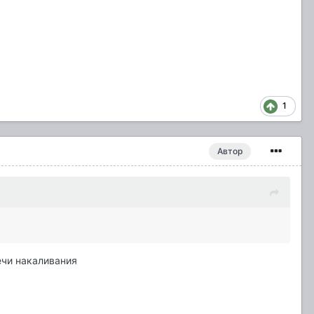
1
Автор
вечи накаливания