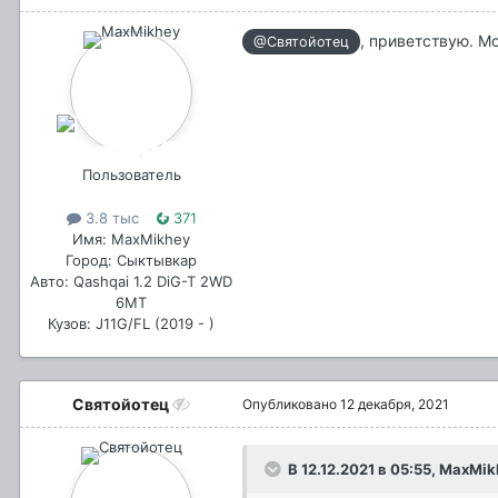
, приветствую. М
@Святойотец
Пользователь
3.8 тыс
371
Имя: MaxMikhey
Город: Сыктывкар
Авто: Qashqai 1.2 DiG-T 2WD
6МТ
Кузов: J11G/FL (2019 - )
Святойотец
Опубликовано
12 декабря, 2021
В 12.12.2021 в 05:55,
MaxMik