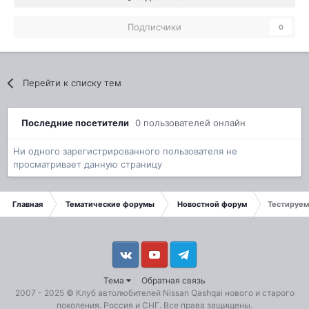
Подписчики
0
Перейти к списку тем
Последние посетители
0 пользователей онлайн
Ни одного зарегистрированного пользователя не
просматривает данную страницу
Главная
Тематические форумы
Новостной форум
Тестируем
Vkontakte
YouTube
Telegram
Тема
Обратная связь
2007 - 2025 ©
Клуб автолюбителей Nissan Qashqai
нового и старого
поколения. Россия и СНГ. Все права защищены.