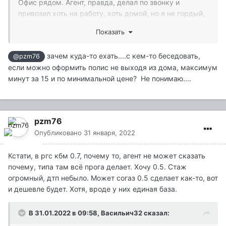
Офис рядом. Агент, правда, делал по звонку и
привозил хоть на работу, хоть домой, но я не гордый,
могу и сам съездить за экономию в тысячу рублей,
Показать
почти.
?
зачем куда-то ехать....с кем-то беседовать,
@pzm76
если можно оформить полис не выходя из дома, максимум
минут за 15 и по минимальной цене? Не понимаю....
pzm76
Опубликовано
31 января, 2022
Кстати, в ргс кбм 0.7, почему то, агент не может сказать
почему, типа там всё прога делает. Хочу 0.5. Стаж
огромный, дтп небыло. Может согаз 0.5 сделает как-то, вот
и дешевле будет. Хотя, вроде у них единая база.
В 31.01.2022 в 09:58,
Васильич32
сказал: