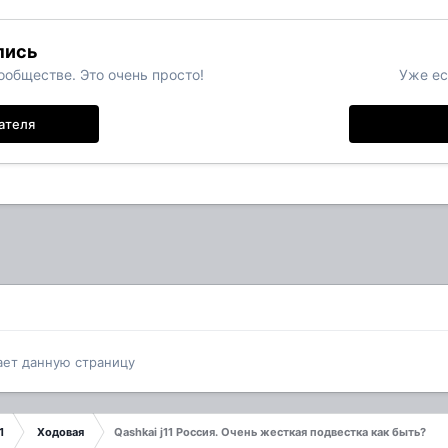
пись
обществе. Это очень просто!
Уже ес
ателя
ает данную страницу
1
Ходовая
Qashkai j11 Россия. Очень жесткая подвестка как быть?