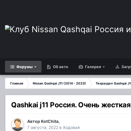
Форумы
Об авто
Галерея
Загр
Главная
Nissan Qashqai J11 (2014 - 2023)
Техраздел Qashqai J1
Qashkai j11 Россия. Очень жестка
Автор
KotChita
,
7 августа, 2022
в
Ходовая