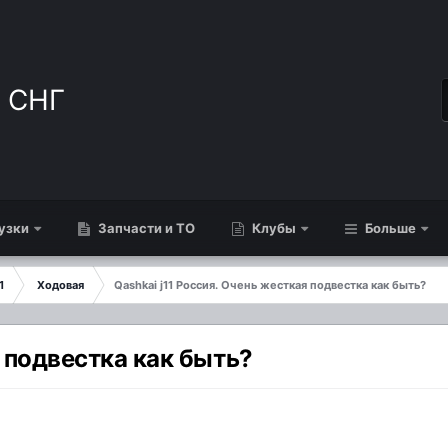
узки
Запчасти и ТО
Клубы
Больше
1
Ходовая
Qashkai j11 Россия. Очень жесткая подвестка как быть?
я подвестка как быть?