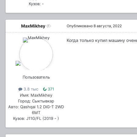
Кузов: -
MaxMikhey
Опубликовано
8 августа, 2022
Когда только купил машину очень
Пользователь
3.8 тыс
371
Имя: MaxMikhey
Город: Сыктывкар
Авто: Qashqai 1.2 DiG-T 2WD
6МТ
Кузов: J11G/FL (2019 - )