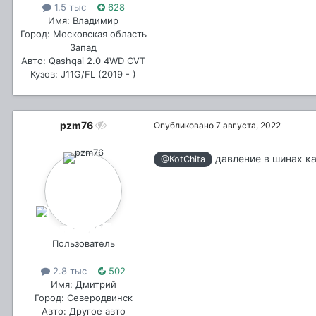
1.5 тыс
628
Имя: Владимир
Город: Московская область
Запад
Авто: Qashqai 2.0 4WD CVT
Кузов: J11G/FL (2019 - )
pzm76
Опубликовано
7 августа, 2022
давление в шинах ка
@KotChita
Пользователь
2.8 тыс
502
Имя: Дмитрий
Город: Северодвинск
Авто: Другое авто