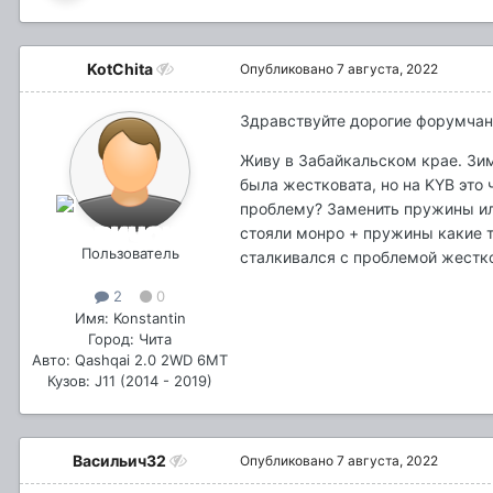
KotChita
Опубликовано
7 августа, 2022
Здравствуйте дорогие форумчане.
Живу в Забайкальском крае. Зим
была жестковата, но на KYB это 
проблему? Заменить пружины ил
стояли монро + пружины какие т
Пользователь
сталкивался с проблемой жестко
2
0
Имя: Konstantin
Город: Чита
Авто: Qashqai 2.0 2WD 6MT
Кузов: J11 (2014 - 2019)
Васильич32
Опубликовано
7 августа, 2022