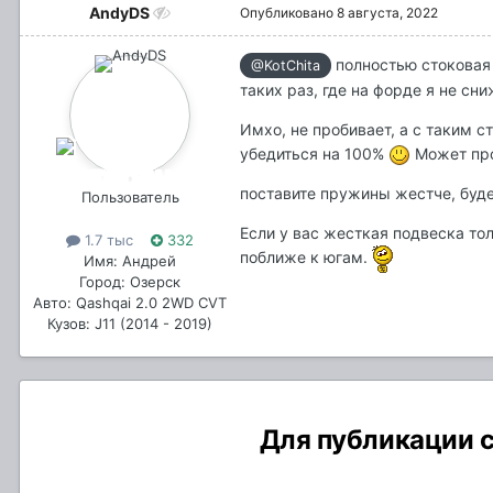
AndyDS
Опубликовано
8 августа, 2022
полностью стоковая 
@KotChita
таких раз, где на форде я не сн
Имхо, не пробивает, а с таким 
убедиться на 100%
Может про
поставите пружины жестче, буде
Пользователь
Если у вас жесткая подвеска тол
1.7 тыс
332
поближе к югам.
Имя: Андрей
Город: Озерск
Авто: Qashqai 2.0 2WD CVT
Кузов: J11 (2014 - 2019)
Для публикации с