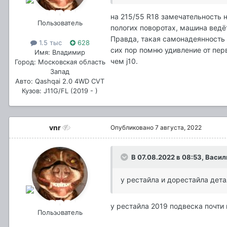
на 215/55 R18 замечательность 
Пользователь
пологих поворотах, машина ведёт
Правда, такая самонадеянность 
1.5 тыс
628
сих пор помню удивление от пер
Имя: Владимир
чем j10.
Город: Московская область
Запад
Авто: Qashqai 2.0 4WD CVT
Кузов: J11G/FL (2019 - )
vnr
Опубликовано
7 августа, 2022
В 07.08.2022 в 08:53,
Васил
у рестайла и дорестайла дет
у рестайла 2019 подвеска почти
Пользователь