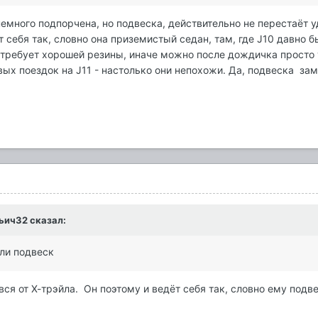
немного подпорчена, но подвеска, действительно не перестаёт у
 себя так, словно она приземистый седан, там, где J10 давно бы
требует хорошей резины, иначе можно после дождичка просто у
вых поездок на J11 - настолько они непохожи. Да, подвеска зам
ьич32
сказал:
али подвеск
 вся от Х-трэйла. Он поэтому и ведёт себя так, словно ему по