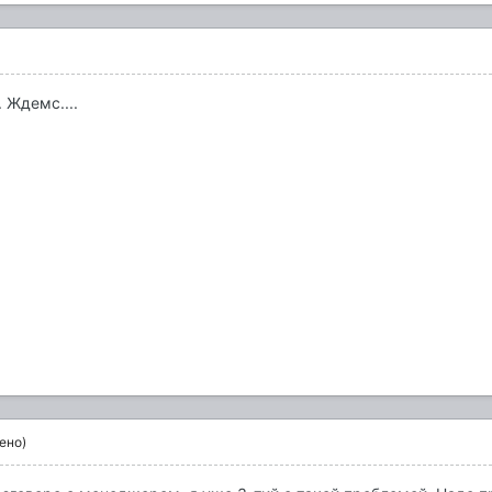
 Ждемс....
ено)