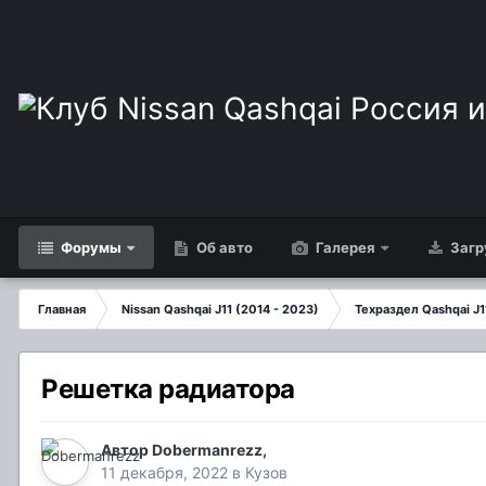
Форумы
Об авто
Галерея
Загр
Главная
Nissan Qashqai J11 (2014 - 2023)
Техраздел Qashqai J1
Решетка радиатора
Автор
Dobermanrezz
,
11 декабря, 2022
в
Кузов