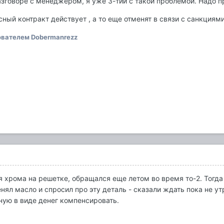
азговоре с менеджером, я уже 3-тий с такой проблемой. Надо п
ный контракт действует , а то еще отменят в связи с санкциям
вателем Dobermanrezz
 хрома на решетке, обращался еще летом во время то-2. Тогда 
нял масло и спросил про эту деталь - сказали ждать пока не у
йную в виде денег компенсировать.