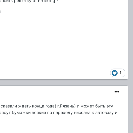
росить решетку от n-desing
?
и
1
сказали ждать конца года( г.Рязань) и может быть эту
трясут бумажки всякие по переходу ниссана к автовазу и