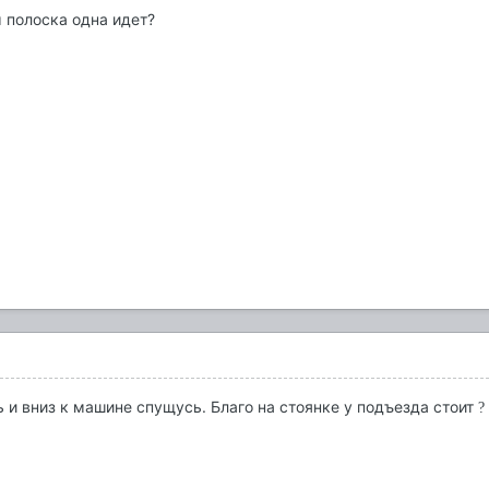
ы полоска одна идет?
ь и вниз к машине спущусь. Благо на стоянке у подъезда стоит
?