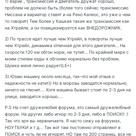
1) Варик , трансмиссия и двигатель дружат хорошо,
проблем не должно быть.(более того сейчас трансмиссию
Ниссана и вариатор ставят и на Рено Калеос, это уже о чем
то говорит) Тем более у Кашкая такая же трансмиссия как
на Хтрейле, а он позиционируется как ВНЕДОРОЖНИК.
2) По трассе идет лучше чем Хтрейл, в повороты лучше
чем Хтрейл, динамика отличная для этого двигателя... На
скорости 120 км обгон норм, не тупит... По крайней мере с
моим стилем езды я обгоняю нормально без проблем.
Шумка меня лично радует(LE+)
3) Юзаю машину около месяца, так-что мой отзыв о
надежности не катит)) Но в морозы заводится нормально,
ничего не глючит.... Хотя машина бывает стоит по 2-3 дня на
улице, заводится хорошо....
P.S На счет дружелюбия форума, это самый дружелюбный
форум. На других либо игнор по 2-3 дня, либо в ПОИСК!! :)
Так что зря вы нервничаете. Я часто сижу на форумах,
НОУТБУКИ и т д... Так вот там постоянно отправляют в
ПОИСК и чуть ли не игнорят, НО там по 200 страниц, все не