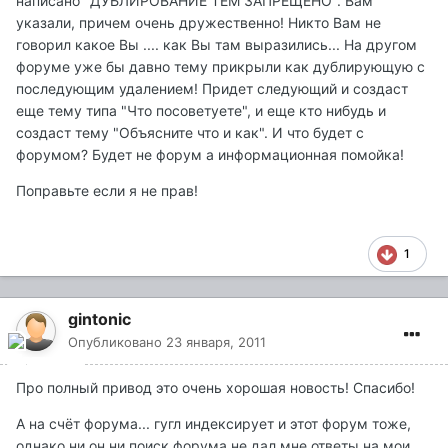
написано "ДУБЛИРОВАНИЕ ТЕМ ЗАПРЕЩЕНО". Вам
указали, причем очень дружественно! Никто Вам не
говорил какое Вы .... как Вы там выразились... На другом
форуме уже бы давно тему прикрыли как дублирующую с
последующим удалением! Придет следующий и создаст
еще тему типа "Что посоветуете", и еще кто нибудь и
создаст тему "Объясните что и как". И что будет с
форумом? Будет не форум а информационная помойка!
Поправьте если я не прав!
1
gintonic
Опубликовано
23 января, 2011
Про полный привод это очень хорошая новость! Спасибо!
А на счёт форума... гугл индексирует и этот форум тоже,
однако ни он ни поиск форума не дал мне ответы на мои