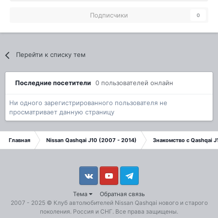
Подписчики
0
Перейти к списку тем
Последние посетители
0 пользователей онлайн
Ни одного зарегистрированного пользователя не
просматривает данную страницу
Главная
Nissan Qashqai J10 (2007 - 2014)
Знакомство с Qashqai J
Vkontakte
YouTube
Telegram
Тема
Обратная связь
2007 - 2025 ©
Клуб автолюбителей Nissan Qashqai
нового и старого
поколения. Россия и СНГ. Все права защищены.