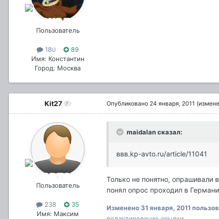
Пользователь
180
89
Имя: Константин
Город: Москва
Kit27
Опубликовано
24 января, 2011
(измене
maidalan сказал:
ввв.kp-avto.ru/article/11041
Только не понятно, опрашивали 
Пользователь
понял опрос проходил в Германии
238
35
Изменено
31 января, 2011
пользов
Имя: Максим
редактирование ссылки