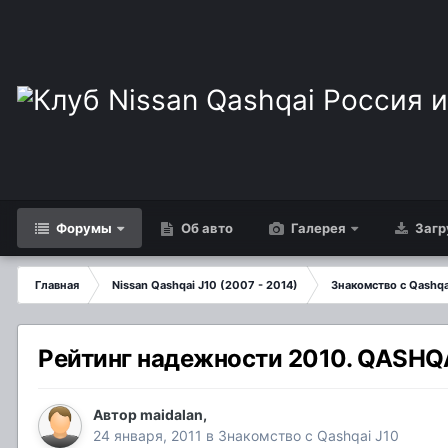
Форумы
Об авто
Галерея
Загр
Главная
Nissan Qashqai J10 (2007 - 2014)
Знакомство с Qashqa
Рейтинг надежности 2010. QASHQA
Автор
maidalan
,
24 января, 2011
в
Знакомство с Qashqai J10