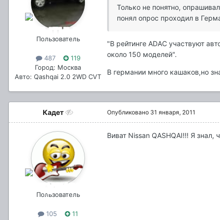
Только не понятно, опрашивал
понял опрос проходил в Герма
Пользователь
"В рейтинге ADAC участвуют авт
около 150 моделей".
487
119
Город: Москва
В германии много кашаков,но зн
Авто: Qashqai 2.0 2WD CVT
Кадет
Опубликовано
31 января, 2011
Виват Nissan QASHQAI!!! Я знал, 
Пользователь
105
11