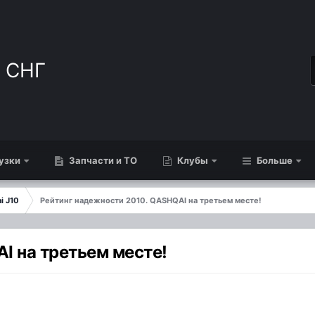
узки
Запчасти и ТО
Клубы
Больше
i J10
Рейтинг надежности 2010. QASHQAI на третьем месте!
I на третьем месте!