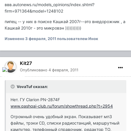
ввв.autonews.ru/models_opinions/index.shtml?
firm=971364&model=1248102
пипец -- у них в поиске Кашкай 2007г--это внедорожник , а
Кашкай 2010г - это микровэн )))))))))))
Изменено
3 февраля, 2011
пользователем Инок
Kit27
Опубликовано
4 февраля, 2011
VovaTuf сказал:
Нет. ГУ Clarion PN-2874F
www.qashqai-club.ru/forum/showthread.php?t=2954
Огромный очень удобный экран. Показывает мп3
файлы, трэки CD, списки радиостанций, маршрутный
кампутер, телефонный справочник, редактор ТО,