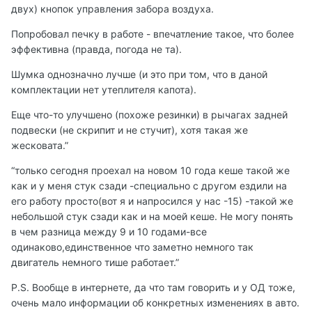
двух) кнопок управления забора воздуха.
Попробовал печку в работе - впечатление такое, что более
эффективна (правда, погода не та).
Шумка однозначно лучше (и это при том, что в даной
комплектации нет утеплителя капота).
Еще что-то улучшено (похоже резинки) в рычагах задней
подвески (не скрипит и не стучит), хотя такая же
жесковата.”
“только сегодня проехал на новом 10 года кеше такой же
как и у меня стук сзади -специально с другом ездили на
его работу просто(вот я и напросился у нас -15) -такой же
небольшой стук сзади как и на моей кеше. Не могу понять
в чем разница между 9 и 10 годами-все
одинаково,единственное что заметно немного так
двигатель немного тише работает.”
P.S. Вообще в интернете, да что там говорить и у ОД тоже,
очень мало информации об конкретных изменениях в авто.