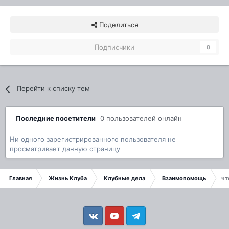
Поделиться
Подписчики
0
Перейти к списку тем
Последние посетители
0 пользователей онлайн
Ни одного зарегистрированного пользователя не
просматривает данную страницу
Главная
Жизнь Клуба
Клубные дела
Взаимопомощь
чт
Vkontakte
YouTube
Telegram