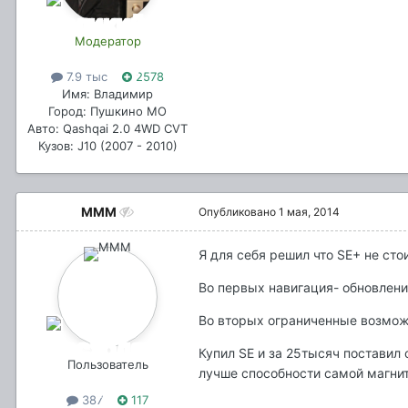
Модератор
7.9 тыс
2578
Имя: Владимир
Город: Пушкино МО
Авто: Qashqai 2.0 4WD CVT
Кузов: J10 (2007 - 2010)
MMM
Опубликовано
1 мая, 2014
Я для себя решил что SE+ не сто
Во первых навигация- обновлени
Во вторых ограниченные возмож
Купил SE и за 25тысяч поставил 
Пользователь
лучше способности самой магни
387
117