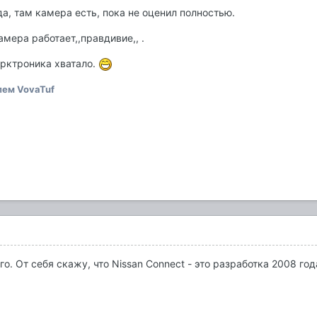
да, там камера есть, пока не оценил полностью.
амера работает,,правдивие,, .
рктроника хватало.
ем VovaTuf
о. От себя скажу, что Nissan Connect - это разработка 2008 г