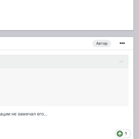
Автор
ции не замечал его...
1