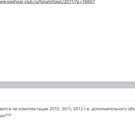
www.qashqai-club.ru/forum/topic/2511/?p=16607
аются ли комплектации 2010, 2011, 2012 г.в. дополнительного 
цы???