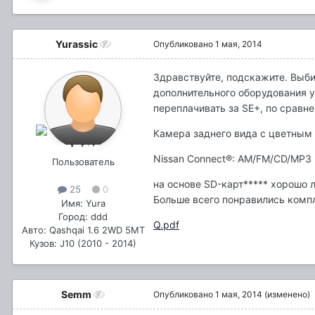
Yurassic
Опубликовано
1 мая, 2014
Здравствуйте, подскажите. Выби
дополнительного оборудования у 
переплачивать за SE+, по сравн
Камера заднего вида с цветным
Nissan Connect®: AM/FM/CD/MP3 
Пользователь
на основе SD-карт***** хорошо 
25
0
Больше всего понравились компл
Имя: Yura
Город: ddd
Q.pdf
Авто: Qashqai 1.6 2WD 5MT
Кузов: J10 (2010 - 2014)
Semm
Опубликовано
1 мая, 2014
(изменено)