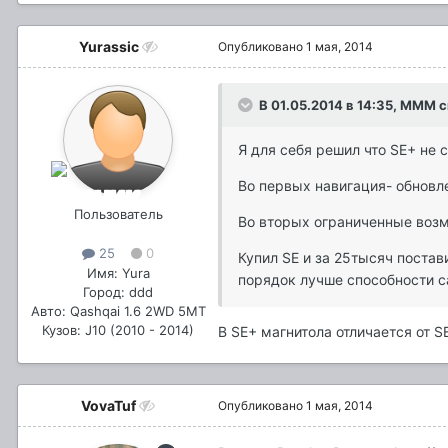
Yurassic
Опубликовано
1 мая, 2014
В 01.05.2014 в 14:35, MMM с
Я для себя решил что SE+ не с
Во первых навигация- обновле
Пользователь
Во вторых ограниченные воз
25
0
Купил SE и за 25тысяч постав
Имя: Yura
порядок лучше способности 
Город: ddd
Авто: Qashqai 1.6 2WD 5MT
Кузов: J10 (2010 - 2014)
В
SE+
магнитола отличается от
SE
VovaTuf
Опубликовано
1 мая, 2014