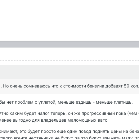
.. Но очень сомневаюсь что к стоимости бензина добавят 50 коп.
бы нет проблем с уплатой, меньше ездишь - меньше платишь.
ятно каким будет налог теперь, он же прогрессивный пока (чем 
 менее выгодно для владельцев маломощных авто.
онимают, это будет просто еще один повод поднять цены на бенз
ового агента нефтянники не будут, за это будут взымать мзду, 