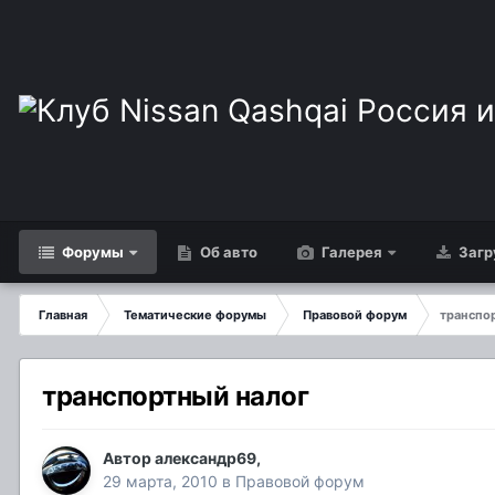
Форумы
Об авто
Галерея
Загр
Главная
Тематические форумы
Правовой форум
транспо
транспортный налог
Автор
александр69
,
29 марта, 2010
в
Правовой форум