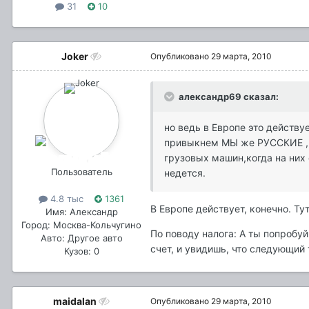
31
10
Joker
Опубликовано
29 марта, 2010
александр69 сказал:
но ведь в Европе это действу
привыкнем МЫ же РУССКИЕ , а 
грузовых машин,когда на них 
Пользователь
недется.
4.8 тыс
1361
В Европе действует, конечно. Тут
Имя: Александр
Город: Москва-Кольчугино
По поводу налога: А ты попробуй
Авто: Другое авто
счет, и увидишь, что следующий 
Кузов: 0
maidalan
Опубликовано
29 марта, 2010