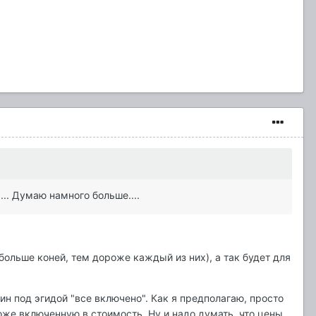
... Думаю намного больше....
больше коней, тем дороже каждый из них), а так будет для
ин под эгидой "все включено". Как я предполагаю, просто
тоже включенную в стоимость. Ну и надо думать, что цены