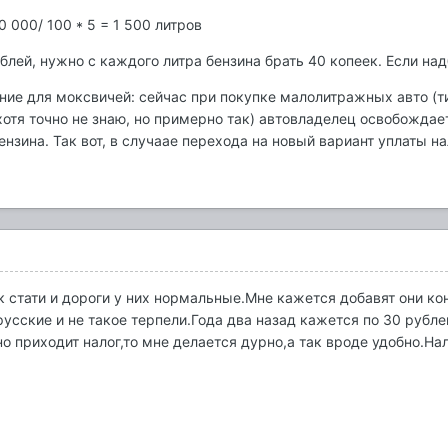
0 000/ 100 * 5 = 1 500 литров
рублей, нужно с каждого литра бензина брать 40 копеек. Если над
е для моксвичей: сейчас при покупке малолитражных авто (типа M
хотя точно не знаю, но примерно так) автовладелец освобождает
ензина. Так вот, в случаае перехода на новый вариант уплаты на
 к стати и дороги у них нормальные.Мне кажется добавят они кон
сские и не такое терпели.Года два назад кажется по 30 рублей 
 приходит налог,то мне делается дурно,а так вроде удобно.Нало