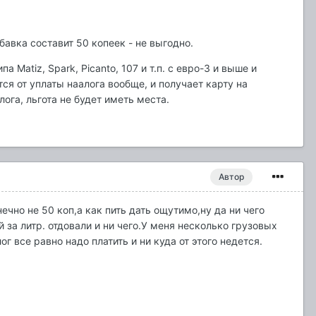
бавка составит 50 копеек - не выгодно.
atiz, Spark, Picanto, 107 и т.п. с евро-3 и выше и
ся от уплаты наалога вообще, и получает карту на
лога, льгота не будет иметь места.
Автор
ечно не 50 коп,а как пить дать ощутимо,ну да ни чего
за литр. отдовали и ни чего.У меня несколько грузовых
г все равно надо платить и ни куда от этого недется.