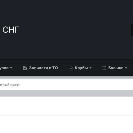
узки
Запчасти и ТО
Клубы
Больше
ртный налог