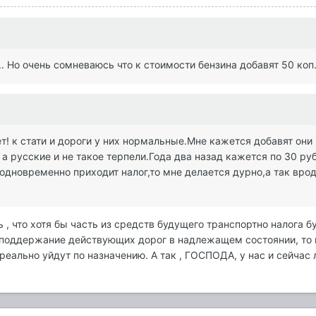
.. Но очень сомневаюсь что к стоимости бензина добавят 50 коп.
ет! к стати и дороги у них нормальные.Мне кажется добавят они 
русские и не такое терпели.Года два назад кажется по 30 рубл
одновременно приходит налог,то мне делается дурно,а так вроде
 , что хотя бы часть из средств будущего транспортно налога б
 поддержание действующих дорог в надлежащем состоянии, то н
 реально уйдут по назначению. А так , ГОСПОДА, у нас и сейчас 