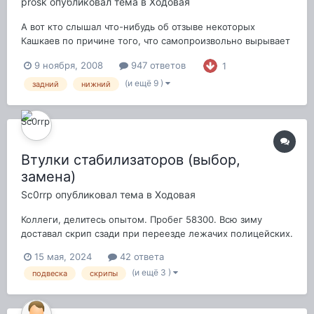
prosk
опубликовал тема в
Ходовая
А вот кто слышал что-нибудь об отзыве некоторых
Кашкаев по причине того, что самопроизвольно вырывает
шаровые опоры?:confused: Ничего себе дефектик!
9 ноября, 2008
947 ответов
1
(и ещё 9 )
задний
нижний
Втулки стабилизаторов (выбор,
замена)
Sc0rrp
опубликовал тема в
Ходовая
Коллеги, делитесь опытом. Пробег 58300. Всю зиму
доставал скрип сзади при переезде лежачих полицейских.
С приходом тепла скрип ушёл. Грешу на втулки заднего
15 мая, 2024
42 ответа
стабилизатора. Нужно было конечно побрызгать вэдэшкой
(и ещё 3 )
подвеска
скрипы
и посмотреть на результат, но что-то за зиму так и не
собрался это сделать. После из...