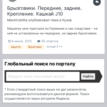
Брызговики. Передние, задние.
Крепление. Кашкай J10
MaximUshKa
опубликовал тема в
Кузов
Машинку мне пригнали из Германии и как следствие - на
ней не установлены ни передние, ни задние брызговики.
Отзовитесь, у кого какие брызговики установлены
8 июня, 2012
45 ответов
(штатные, либо какие-то другие). Штатные мне кажутся
(и ещё 4 )
защита
брызговик
маловатыми и неэффективными. Защищают ли передние
от закидывания грязи/песка на п...
Глобальный поиск по порталу
* Если стандартный поиск выше не дал результатов,
рекомендуем воспользоваться данной формой. Поиск
осуществляется через алгоритм Яндекса.