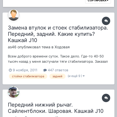
СОРТИРОВКА
Замена втулок и стоек стабилизатора.
Передний, задний. Какие купить?
Кашкай J10
as46
опубликовал тема в
Ходовая
Всем доброго времени суток. Такое дело. Где-то 40-50
тысяч назад у меня застучали тяги стабилизатора. Заказал
в магазине, приехали одна левая, другая правая, ясен
9 ноября, 2011
447 ответов
пень - номера по каталогу у них разные. Сейчас опять
(и ещё 9 )
стойки стабилизатора
задний
загремела подвеска. Заказал тяги. Приехали две в одной
упаковке с VIN - 54618-J...
Передний нижний рычаг.
Сайлентблоки. Шаровая. Кашкай J10