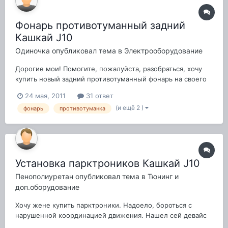
Фонарь противотуманный задний
Кашкай J10
Одиночка
опубликовал тема в
Электрооборудование
Дорогие мои! Помогите, пожалуйста, разобраться, хочу
купить новый задний противотуманный фонарь на своего
кешана (т.к. старый мне разбили на прошлой неделе),
24 мая, 2011
31 ответ
машине всего полгода. Пытаюсь найти и запросить в
(и ещё 2 )
фонарь
противотуманка
экзисте, а там только по старой модельке ищет...
Подскажите, пожалуйста, от старых кашайчи...
Установка парктроников Кашкай J10
Пенополиуретан
опубликовал тема в
Тюнинг и
доп.оборудование
Хочу жене купить парктроники. Надоело, бороться с
нарушенной координацией движения. Нашел сей девайс
Камера заднего вида + парктроник ParkMaster 4-CJ-91