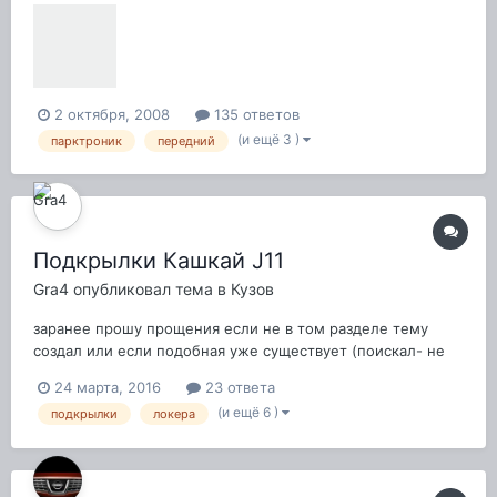
Silver - Для подключения к любому видео монитору!!! -
Интернет магазин автоэлектроники AvtoGSM.ru доставка
по России. Кто знает, нормальные ил...
2 октября, 2008
135 ответов
(и ещё 3 )
парктроник
передний
Подкрылки Кашкай J11
Gra4
опубликовал тема в
Кузов
заранее прошу прощения если не в том разделе тему
создал или если подобная уже существует (поискал- не
нашел) собственно сабж: решил сразу поставить
24 марта, 2016
23 ответа
пластиковые задние подкрылки и сразу возникли
(и ещё 6 )
подкрылки
локера
вопросы: - какие лучше брать с шумоизоляцией или без
таковой? - снимаются ли родные "войло...