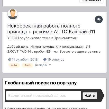
СОРТИРОВКА
Некорректная работа полного
привода в режиме AUTO Кашкай J11
YESOH
опубликовал тема в
Трансмиссия
Добрый день. Нужна помощь или консультация. J11
2.0CVT 4WD 14г. пробег 82 т.км. Все лето ездил в режиме
2WD. С приближением зимы решил вновь перейти в
11 октября, 2018
19 ответов
режим AUTO. Включил, еду, вдруг появляется сообщение
(и ещё 6 )
auto
4wd
"перегрев 4WD. Остановитесь". Неожиданно.
Останавливаюсь, приглядываюсь вниматель...
Глобальный поиск по порталу
* Если стандартный поиск выше не дал результатов,