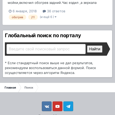
мойки,включил обогрев задний.Час ездил ,а зеркала
боковые так и оставались в каплях.Трогал в прцессе езды
6 января, 2018
36 ответов
руками,включал заново после выключения ,а они
(и ещё 6 )
обогрев
j11
холодные.Как у вас происходит?Машине 4
месяца.Должныли зеркала хоть немного нагреваться?
Глобальный поиск по порталу
* Если стандартный поиск выше не дал результатов,
рекомендуем воспользоваться данной формой. Поиск
осуществляется через алгоритм Яндекса.
Главная
Поиск
Vkontakte
YouTube
Telegram