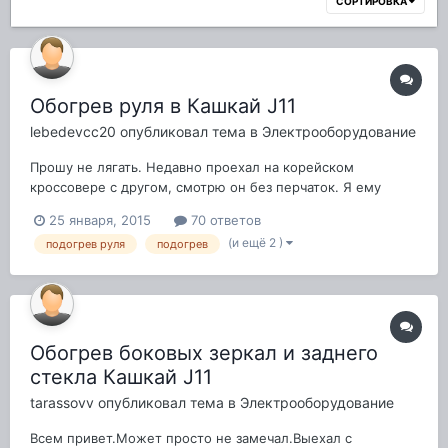
СОРТИРОВКА
Обогрев руля в Кашкай J11
lebedevcc20
опубликовал тема в
Электрооборудование
Прошу не лягать. Недавно проехал на корейском
кроссовере с другом, смотрю он без перчаток. Я ему
говорю "Руки замёрзнут надень перчатки". Он смеётся у
25 января, 2015
70 ответов
меня подогрев баранки есть. Прикасаюсь баранке она
(и ещё 2 )
подогрев руля
подогрев
тёплая просто прелесть. У меня Кашкай LE комплектации,
а подогрева руля нет. Обидно однако. Наверн...
Обогрев боковых зеркал и заднего
стекла Кашкай J11
tarassovv
опубликовал тема в
Электрооборудование
Всем привет.Может просто не замечал.Выехал с