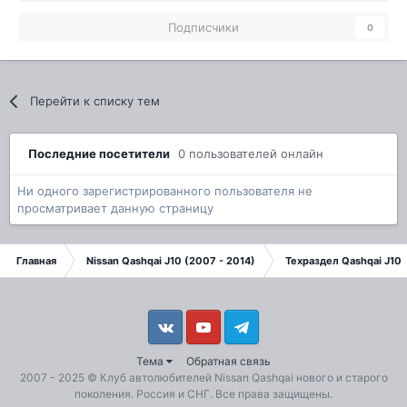
Подписчики
0
Перейти к списку тем
Последние посетители
0 пользователей онлайн
Ни одного зарегистрированного пользователя не
просматривает данную страницу
Главная
Nissan Qashqai J10 (2007 - 2014)
Техраздел Qashqai J10
Vkontakte
YouTube
Telegram
Тема
Обратная связь
2007 - 2025 ©
Клуб автолюбителей Nissan Qashqai
нового и старого
поколения. Россия и СНГ. Все права защищены.