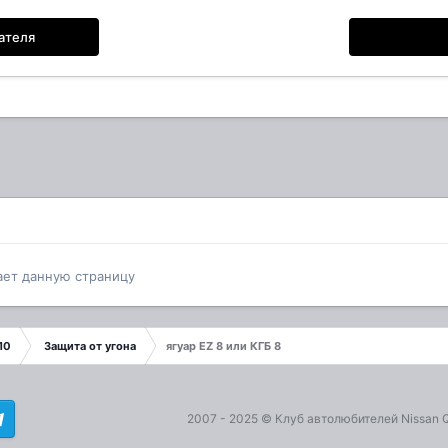
ателя
ает данную страницу
10
Защита от угона
ягуар EZ 8 или КГБ 8
2007 - 2025 ©
Клуб автолюбителей Nissan 
gram