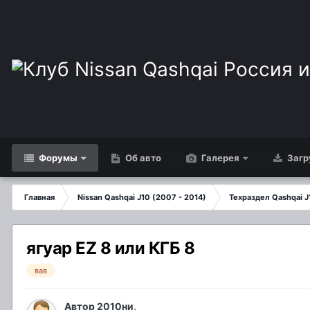
Форумы
Об авто
Галерея
Загр
Главная
Nissan Qashqai J10 (2007 - 2014)
Техраздел Qashqai J
ягуар EZ 8 или КГБ 8
вав
Автор
2010ни
,