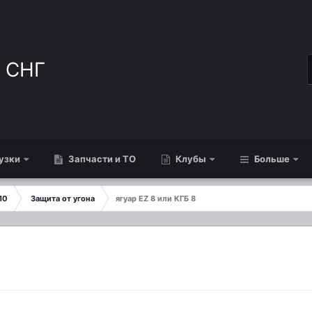
узки
Запчасти и ТО
Клубы
Больше
10
Защита от угона
ягуар EZ 8 или КГБ 8