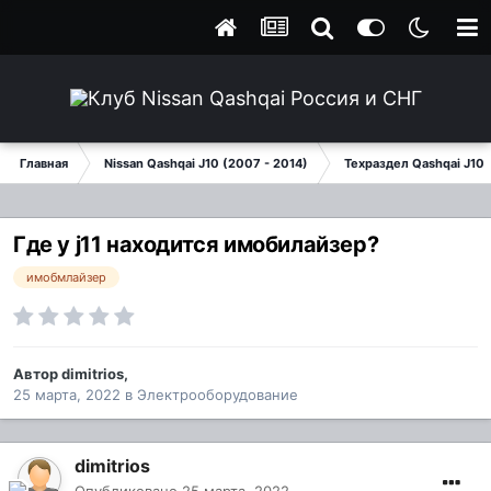
Главная
Nissan Qashqai J10 (2007 - 2014)
Техраздел Qashqai J10
Где у j11 находится имобилайзер?
имобмлайзер
Автор
dimitrios
,
25 марта, 2022
в
Электрооборудование
dimitrios