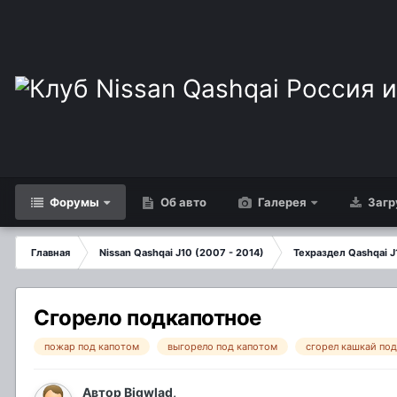
Форумы
Об авто
Галерея
Загр
Главная
Nissan Qashqai J10 (2007 - 2014)
Техраздел Qashqai J
Сгорело подкапотное
пожар под капотом
выгорело под капотом
сгорел кашкай по
Автор
Bigwlad
,