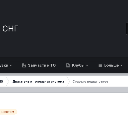
узки
Запчасти и ТО
Клубы
Больше
10
Двигатель и топливная система
Сгорело подкапотное
д капотом