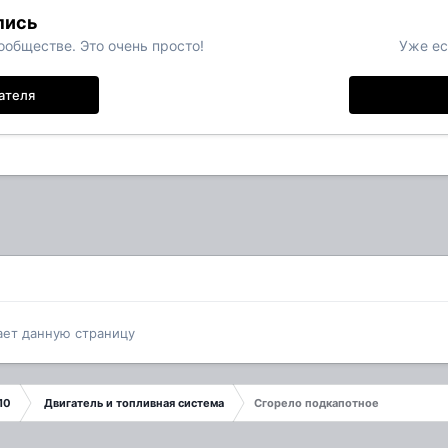
пись
обществе. Это очень просто!
Уже ес
ателя
ает данную страницу
10
Двигатель и топливная система
Сгорело подкапотное