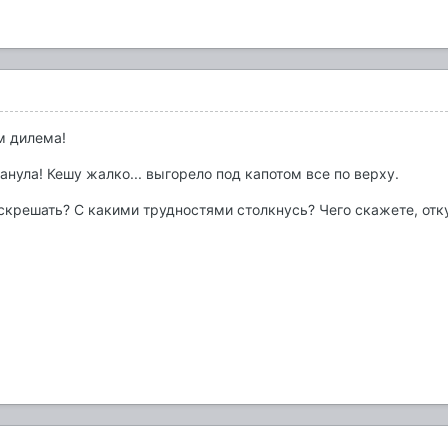
м дилема!
анула! Кешу жалко... выгорело под капотом все по верху.
оскрешать? С какими трудностями столкнусь? Чего скажете, отк