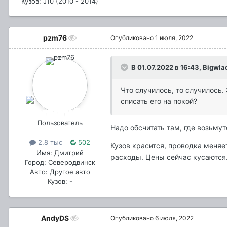
Кузов: J10 (2010 - 2014)
pzm76
Опубликовано
1 июля, 2022
В 01.07.2022 в 16:43,
Bigwla
Что случилось, то случилось. 
списать его на покой?
Пользователь
Надо обсчитать там, где возьмут
2.8 тыс
502
Кузов красится, проводка меняет
Имя: Дмитрий
расходы. Цены сейчас кусаются.
Город: Северодвинск
Авто: Другое авто
Кузов: -
AndyDS
Опубликовано
6 июля, 2022