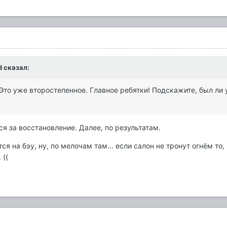
d
сказал:
Это уже второстепенное. Главное ребятки! Подскажите, был ли у 
ся за восстановление. Далее, по результатам.
ся на бэу, ну, по мелочам там... если салон не тронут огнём то
 ((