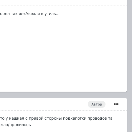
рел так же.Увезли в утиль...
Автор
осто у кашкая с правой стороны подкапотки проводов та
легло/пролилось