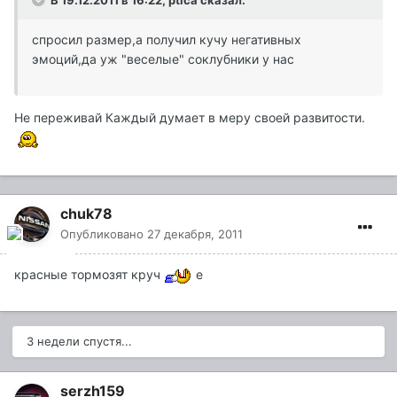
В 19.12.2011 в 16:22, ptica сказал:
спросил размер,а получил кучу негативных
эмоций,да уж "веселые" соклубники у нас
Не переживай Каждый думает в меру своей развитости.
chuk78
Опубликовано
27 декабря, 2011
красные тормозят круч
е
3 недели спустя...
serzh159