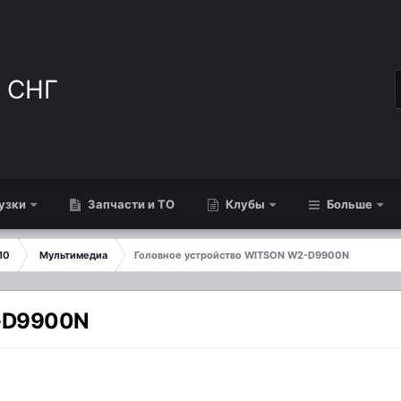
узки
Запчасти и ТО
Клубы
Больше
10
Мультимедиа
Головное устройство WITSON W2-D9900N
2-D9900N