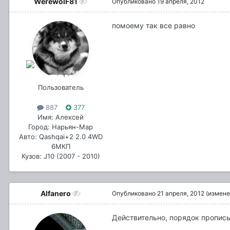
WerewolF81
Опубликовано
19 апреля, 2012
помоему так все равно
Пользователь
887
377
Имя: Алексей
Город: Нарьян-Мар
Авто: Qashqai+2 2.0 4WD
6МКП
Кузов: J10 (2007 - 2010)
Alfanero
Опубликовано
21 апреля, 2012
(измене
Действительно, порядок прописы