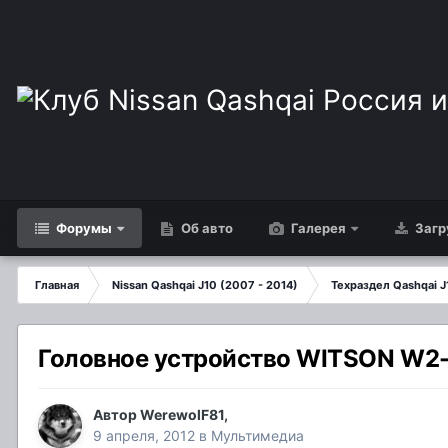
Форумы
Об авто
Галерея
Загр
Главная
Nissan Qashqai J10 (2007 - 2014)
Техраздел Qashqai J
Головное устройство WITSON W
Автор
WerewolF81
,
9 апреля, 2012
в
Мультимедиа