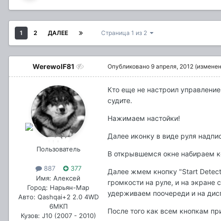
1
2
ДАЛЕЕ
Страница 1 из 2
WerewolF81
Опубликовано
9 апреля, 2012
(изменен
Кто еще не настроил управление
судите.
Нажимаем настойки!
Далее иконку в виде руля надпи
Пользователь
В открывшемся окне набираем ко
887
377
Далее жмем кнопку "Start Dete
Имя: Алексей
громкости на руле, и на экране
Город: Нарьян-Мар
удерживаем поочереди и на дис
Авто: Qashqai+2 2.0 4WD
6МКП
После того как всем кнопкам пр
Кузов: J10 (2007 - 2010)