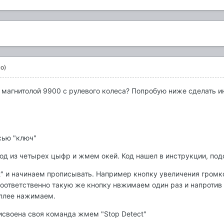
о)
 магнитолой 9900 с рулевого колеса? Попробую ниже сделать ин
сью "ключ"
д из четырех цыфр и жмем окей. Код нашел в инструкции, подо
ct" и начинаем прописывать. Например кнопку увеличения гром
 соответственно такую же кнопку нвжимаем один раз и напротив
плее нажимаем.
исвоена своя команда жмем "Stop Detect"