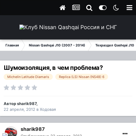
Главная
Nissan Qashqai J10 (2007 - 2014)
Техраздел Qashqai J10
Шумоизоляция, в чем проблема?
Michelin Latitude Diamaris
Replica (LS) Nissan (NS48) 6
Автор
sharik987
,
22 апреля, 2012
в
Ходовая
sharik987