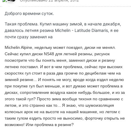
Опубликовано
22 апреля, 2012
Доброго времени суток.
Такая проблема. Купил машину зимой, в начале декабря,
давалось летняя резина Michelin - Latitude Diamaris, я ее
почти сразу заменил на
Michelin
Alpine, недельку может поездил, диски не менял.
Сейчас купил диски NS48 для летней резины, рисунок
посмотрите что бы понять меня, заменил диски и резину
летнею поставил. И вот в чем проблема, сейчас при высоких
скоростях гул стоит в раза два громче по децибелам чем на
зимней резине... И понять не могу, вроде когда ездил неделю
при покупке гул был меньше, и вот думаю может проблема в
дисках, сопротивление воздуха какое нибудь большое, и из за
этого такой гул? Просто зима вообще тихоня по сравнению с
летом, и это странно как то... Я знаю, что
шумоизоляция
колесных арок
не
на высоте
на нашей машинке, но летом с
таким гулом ездить просто не выносимо, форточку открыть не
возможно! Или проблема в резине?