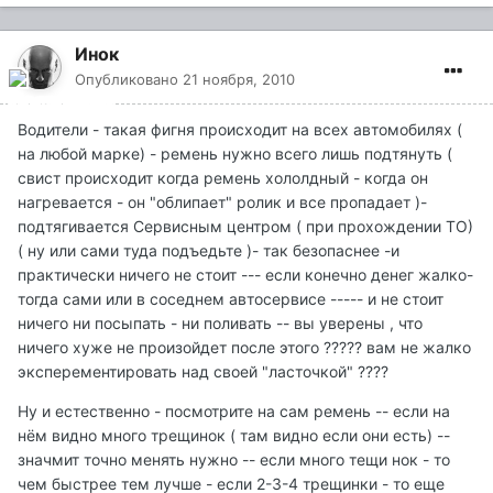
Инок
Опубликовано
21 ноября, 2010
Водители - такая фигня происходит на всех автомобилях (
на любой марке) - ремень нужно всего лишь подтянуть (
свист происходит когда ремень хололдный - когда он
нагревается - он "облипает" ролик и все пропадает )-
подтягивается Сервисным центром ( при прохождении ТО)
( ну или сами туда подъедьте )- так безопаснее -и
практически ничего не стоит --- если конечно денег жалко-
тогда сами или в соседнем автосервисе ----- и не стоит
ничего ни посыпать - ни поливать -- вы уверены , что
ничего хуже не произойдет после этого ????? вам не жалко
эксперементировать над своей "ласточкой" ????
Ну и естественно - посмотрите на сам ремень -- если на
нём видно много трещинок ( там видно если они есть) --
значмит точно менять нужно -- если много тещи нок - то
чем быстрее тем лучше - если 2-3-4 трещинки - то еще