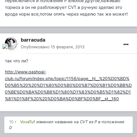
переключится и положения P влюбое другое,наживаю
тормоз а он не разблокирует CVT.в ручную зделаю это
вроде норм все,потом опять через неделю так же может!
barracuda
Опубликовано
15 февраля, 2013
так что ли?
http://www.qashqai-
club.ru/forum/index.php/topic/1156/page__hl__%20%D0%BD%
D0%B5%20%20%D1%80%D0%B0%D0%B7%D0%B1%D0%BB%D
0%BE%D0%BA%D0%B8%D1%80%D1%83%D0%B5%D1%82%D1
%81%D1%8F%20%20%D0%BA%D0%BF%D0%BF__st__160
10 г
VovaTuf
изменил название на
CVT из P в положение
D