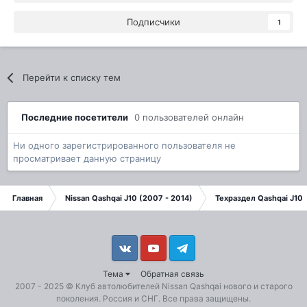
Подписчики
1
Перейти к списку тем
Последние посетители
0 пользователей онлайн
Ни одного зарегистрированного пользователя не
просматривает данную страницу
Главная
Nissan Qashqai J10 (2007 - 2014)
Техраздел Qashqai J10
Vkontakte
YouTube
Telegram
Тема
Обратная связь
2007 - 2025 ©
Клуб автолюбителей Nissan Qashqai
нового и старого
поколения. Россия и СНГ. Все права защищены.