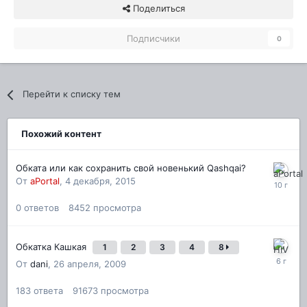
Поделиться
Подписчики
0
Перейти к списку тем
Похожий контент
Обката или как сохранить свой новенький Qashqai?
От
aPortal
,
4 декабря, 2015
0
ответов
8452
просмотра
Обкатка Кашкая
1
2
3
4
8
От
dani
,
26 апреля, 2009
183
ответа
91673
просмотра