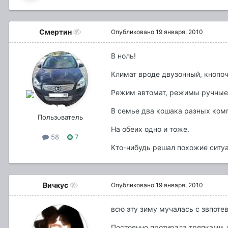
Смертин
Опубликовано
19 января, 2010
В ноль!
Климат вроде двузонный, кнопочк
Режим автомат, режимы ручные,
В семье два кошака разных комп
Пользователь
На обеих одно и тоже.
58
7
Кто-нибудь решал похожие ситу
Вичкус
Опубликовано
19 января, 2010
всю эту зиму мучалась с звпотев
Постоянно протирала тряпками, п