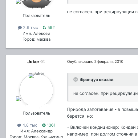
не согласен. при рециркуляции в
Пользователь
2.6 тыс
592
Имя: Алексей
Город: масква
Joker
Опубликовано
2 февраля, 2010
Француз сказал:
не согласен. при рециркуляции
Природа запотевания - в повыше
Пользователь
берется, но:
4.8 тыс
1361
- Включен кондиционер: Кондей 
Имя: Александр
например, при долгом стоянии в
Город: Москва-Кольчугино