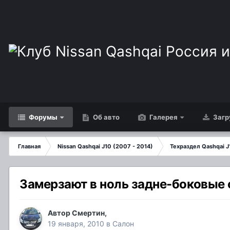
Форумы
Об авто
Галерея
Загр
Главная
Nissan Qashqai J10 (2007 - 2014)
Техраздел Qashqai J
Замерзают в ноль задне-боковые 
Автор
Смертин
,
19 января, 2010
в
Салон