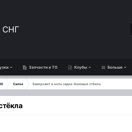
узки
Запчасти и ТО
Клубы
Больше
10
Салон
Замерзают в ноль задне-боковые стёкла
стёкла