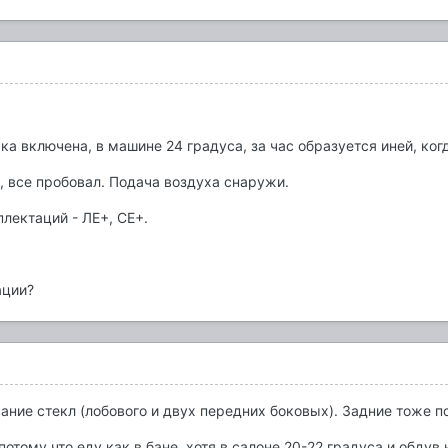
а включена, в машине 24 градуса, за час образуется иней, ког
 все пробовал. Подача воздуха снаружи.
лектаций - ЛЕ+, СЕ+.
ации?
ание стекл (лобового и двух передних боковых). Задние тоже п
отому что еду как в бане, хотя в салоне 20-22 градуса и обдув 