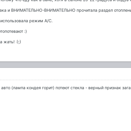
ошака и ВНИМАТЕЛЬНО-ВНИМАТЕЛЬНО прочитала раздел отоплени
о использовала режим А/С.
топотевают :)
 жать! :);)
авто (лампа кондея горит) потеют стекла - верный признак зага