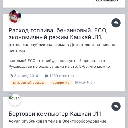
СОРТИРОВКА
Расход топлива, бензиновый. ECO,
экономичный режим Кашкай J11.
джонлокк
опубликовал тема в
Двигатель и топливная
система
системой ЕСО кто-нибудь пользуется? прочитала в
Руководстве по эксплуатации на стр. 5-65, что можно
ездить всегда с этим режимом, а вот при движении с
3 июля, 2014
1289 ответов
грузом или на затяжном подъеме этот режим не
(и ещё 16 )
мгновенный расход
ускорение
используется. вот думаю: ездить как обычно, или нажать
кнопулю?
Бортовой компьютер Кашкай J11
Advan
опубликовал тема в
Электрооборудование