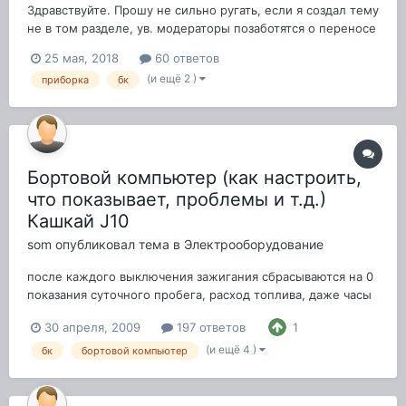
Здравствуйте. Прошу не сильно ругать, если я создал тему
не в том разделе, ув. модераторы позаботятся о переносе
Смысл вопроса не дающего мне покоя - показание
25 мая, 2018
60 ответов
средней скорости на панеле БК. Скажите, мозг учитывает
(и ещё 2 )
приборка
бк
при расчете средней скорости авто режим стояния в
пробках, прогрев, и проч...
Бортовой компьютер (как настроить,
что показывает, проблемы и т.д.)
Кашкай J10
som
опубликовал тема в
Электрооборудование
после каждого выключения зажигания сбрасываются на 0
показания суточного пробега, расход топлива, даже часы
(показывают 12.00). в книжке вроде написано, что такое
30 апреля, 2009
197 ответов
1
происходит после отключения питания. вообще такое
может быть или чего-то перенастроить надо?
(и ещё 4 )
бк
бортовой компьютер