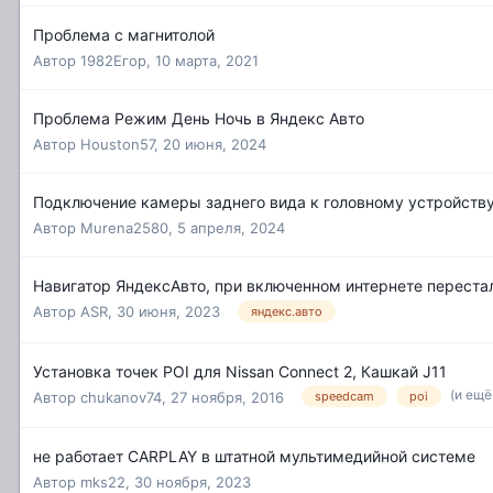
Проблема с магнитолой
Автор
1982Егор
,
10 марта, 2021
Проблема Режим День Ночь в Яндекс Авто
Автор
Houston57
,
20 июня, 2024
Подключение камеры заднего вида к головному устройству
Автор
Murena2580
,
5 апреля, 2024
Навигатор ЯндексАвто, при включенном интернете перестал
Автор
ASR
,
30 июня, 2023
яндекс.авто
Установка точек POI для Nissan Connect 2, Кашкай J11
(и ещё
Автор
chukanov74
,
27 ноября, 2016
speedcam
poi
не работает CARPLAY в штатной мультимедийной системе
Автор
mks22
,
30 ноября, 2023