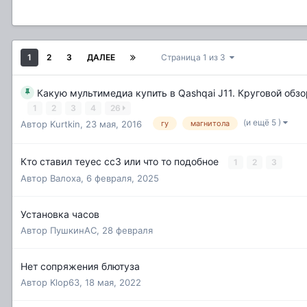
1
2
3
ДАЛЕЕ
Страница 1 из 3
Какую мультимедиа купить в Qashqai J11. Круговой обзо
1
2
3
4
26
(и ещё 5 )
Автор
Kurtkin
,
23 мая, 2016
гу
магнитола
Кто ставил теуес сс3 или что то подобное
1
2
3
Автор
Валоха
,
6 февраля, 2025
Установка часов
Автор
ПушкинАС
,
28 февраля
Нет сопряжения блютуза
Автор
Klop63
,
18 мая, 2022