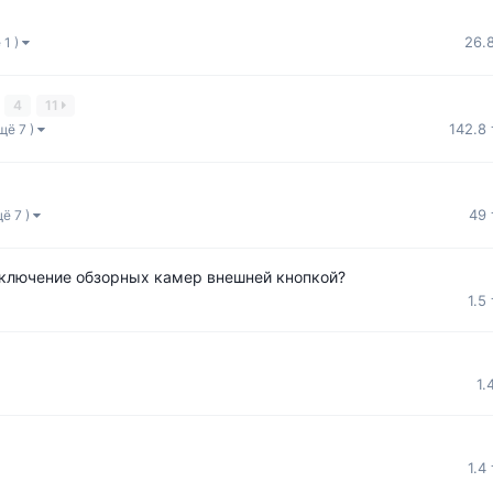
26.
 1 )
4
11
142.8
щё 7 )
49
щё 7 )
 включение обзорных камер внешней кнопкой?
1.5
1.
1.4