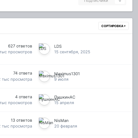
Подписчики
0
СОРТИРОВКА
627
ответов
LDS
 тыс
просмотров
15 сентября, 2025
74
ответа
Maximus1301
2 тыс
просмотра
9 июля
4
ответа
ПушкинАС
 тыс
просмотров
15 апреля
13
ответов
NisMan
2 тыс
просмотра
20 февраля