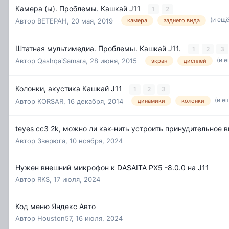
Камера (ы). Проблемы. Кашкай J11
1
2
(и ещё
Автор
BETEPAH
,
20 мая, 2019
камера
заднего вида
Штатная мультимедиа. Проблемы. Кашкай J11.
1
2
3
(и е
Автор
QashqaiSamara
,
28 июня, 2015
экран
дисплей
Колонки, акустика Кашкай J11
1
2
3
(и е
Автор
KORSAR
,
16 декабря, 2014
динамики
колонки
teyes cc3 2k, можно ли как-нить устроить принудительное
Автор
Зверюга
,
10 ноября, 2024
Нужен внешний микрофон к DASAITA PX5 -8.0.0 на J11
Автор
RKS
,
17 июля, 2024
Код меню Яндекс Авто
Автор
Houston57
,
16 июля, 2024