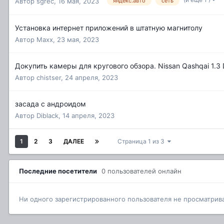
Автор
sgrec
,
16 мая, 2023
яндекс.авто
сеть
Установка интернет приложений в штатную магнитолу
Автор
Махх
,
23 мая, 2023
Докупить камеры для кругового обзора. Nissan Qashqai 1.3 
Автор
chistser
,
24 апреля, 2023
засада с андроидом
Автор
Diblack
,
14 апреля, 2023
1
2
3
ДАЛЕЕ
Страница 1 из 3
Последние посетители
0 пользователей онлайн
Ни одного зарегистрированного пользователя не просматрив