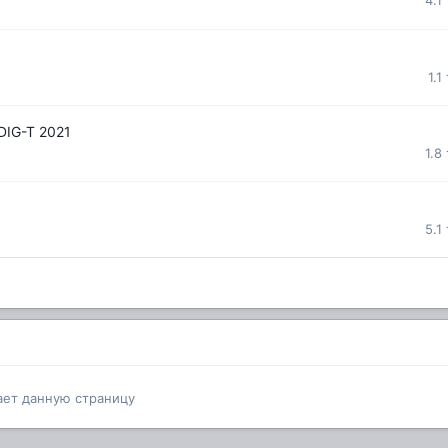
4.1
1.1
DIG-T 2021
1.8
5.1
ает данную страницу