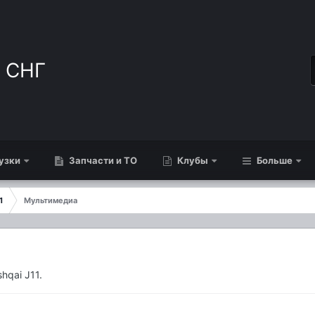
узки
Запчасти и ТО
Клубы
Больше
1
Мультимедиа
qai J11.