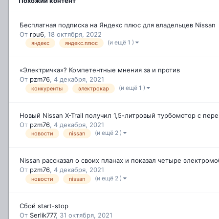
Похожий контент
Бесплатная подписка на Яндекс плюс для владельцев Nissan
От
rpu6
,
18 октября, 2022
(и ещё 1 )
яндекс
яндекс.плюс
«Электричка»? Компетентные мнения за и против
От
pzm76
,
4 декабря, 2021
(и ещё 1 )
конкуренты
электрокар
Новый Nissan X-Trail получил 1,5-литровый турбомотор с пе
От
pzm76
,
4 декабря, 2021
(и ещё 2 )
новости
nissan
Nissan рассказал о своих планах и показал четыре электром
От
pzm76
,
4 декабря, 2021
(и ещё 2 )
новости
nissan
Сбой start-stop
От
Serlik777
,
31 октября, 2021