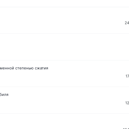
2
ременной степенью сжатия
1
обиля
1