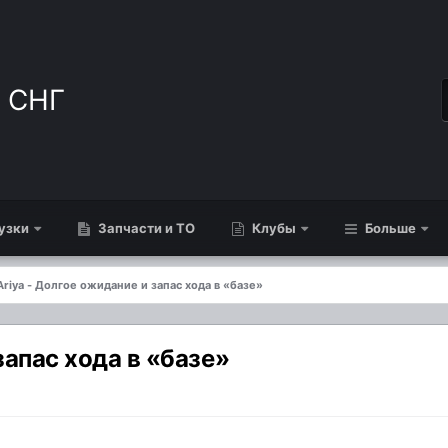
узки
Запчасти и ТО
Клубы
Больше
Ariya - Долгое ожидание и запас хода в «базе»
запас хода в «базе»