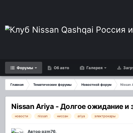
Форумы
Об авто
Галерея
Загр
Главная
Тематические форумы
Новостной форум
Nissan 
Nissan Ariya - Долгое ожидание и 
новости
nissan
ниссан
ariya
электрокары
Автор
pzm76
,