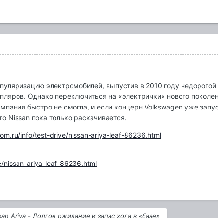
опуляризацию электромобилей, выпустив в 2010 году недорогой 
пляров. Однако переключиться на «электрички» нового поколен
мпания быстро не смогла, и если концерн Volkswagen уже запу
 то Nissan пока только раскачивается.
om.ru/info/test-drive/nissan-ariya-leaf-86236.html
e/nissan-ariya-leaf-86236.html
san Ariya - Долгое ожидание и запас хода в «базе»