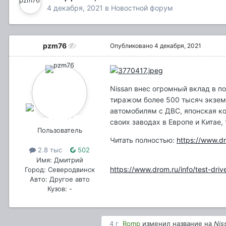
4 декабря, 2021
в
Новостной форум
pzm76
Опубликовано
4 декабря, 2021
Nissan внес огромный вклад в п
тиражом более 500 тысяч экзем
автомобилям с ДВС, японская ко
своих заводах в Европе и Китае,
Пользователь
Читать полностью:
https://www.dr
2.8 тыс
502
Имя: Дмитрий
https://www.drom.ru/info/test-driv
Город: Северодвинск
Авто: Другое авто
Кузов: -
4 г
Romp
изменил название на
Nis