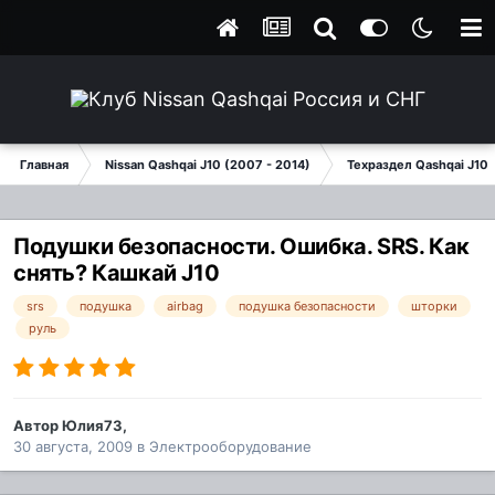
Главная
Nissan Qashqai J10 (2007 - 2014)
Техраздел Qashqai J10
Подушки безопасности. Ошибка. SRS. Как
снять? Кашкай J10
srs
подушка
airbag
подушка безопасности
шторки
руль
Автор
Юлия73
,
30 августа, 2009
в
Электрооборудование