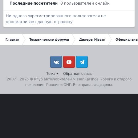
Последние посетители
0 пользователей онлайн
Ни одного зарегистрированного пользователя не
просматривает данную страницу
Главная
Тематические форумы
Дилеры Nissan
Официальны
Vkontakte
YouTube
Telegram
Тема
Обратная связь
2007 - 2025 ©
Клуб автолюбителей Nissan Qashqai
нового и старого
поколения. Россия и СНГ. Все права защищены.