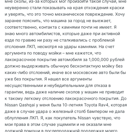
мне сколы, из-за которых мог произойти такой случай, мне
неуверенно стали показывать на края отхождения краски
и уверять, что это точно механическое повреждение. Хочу
заранее пояснить, что машина за город не выежает,
соответственно, контакта с камнями почти не имеет. Я
знаю много автомбилистов, которые даже при активной
езде по гравию ни разу не сталкивались с проблемой
отслоения ЛКП, несмотря на удары камнями. На счет
аргумента по поводу мойки – мне кажется, что
лакокрасочное покрытие автомобиля за 1,000,000 рублей
должно выдерживать обычную бесконтактную мойку без
каких-либо отслоений, иначе все московские авто были бы
уже без покрытия. Я нашел все аргументы
несущественными и неубедительными для отказа в
гарантии, ведь даже наличие сколов у машин не приводит
к такому легкому отслоению лакокрасочного покрытия. До
Nissan Qashqai у меня была 10-летняя Toyota Rav4, которая
даже в случае удара о железный столб бампером не дала
облупления ЛКП. Я, как покупатель Nissan чувствую, что
мои права в этом случае ущемили и не оказали мне
должной помощи в послепродажной поддержке моего